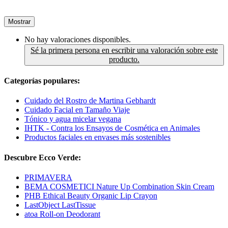
Mostrar
No hay valoraciones disponibles.
Sé la primera persona en escribir una valoración sobre este
producto.
Categorías populares:
Cuidado del Rostro de Martina Gebhardt
Cuidado Facial en Tamaño Viaje
Tónico y agua micelar vegana
IHTK - Contra los Ensayos de Cosmética en Animales
Productos faciales en envases más sostenibles
Descubre Ecco Verde:
PRIMAVERA
BEMA COSMETICI Nature Up Combination Skin Cream
PHB Ethical Beauty Organic Lip Crayon
LastObject LastTissue
atoa Roll-on Deodorant