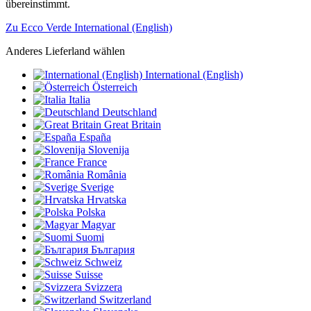
übereinstimmt.
Zu Ecco Verde International (English)
Anderes Lieferland wählen
International (English)
Österreich
Italia
Deutschland
Great Britain
España
Slovenija
France
România
Sverige
Hrvatska
Polska
Magyar
Suomi
България
Schweiz
Suisse
Svizzera
Switzerland