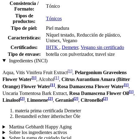
Consistencia /
Tónico
Formato:
Tipos de
Tónicos
productos:
Tipo de piel:
Piel madura
Níquel testado, Reducción de plástico,
Características:
Unisex, Vegano
Certificados:
IHTK
,
Demeter
,
Vegano sin certificado
Tipo de envase:
botella con pulverizador, travel size
Ingredientes (INCI)
[1]
Aqua, Vitis Vinifera Fruit Extract
,
Pelargonium Graveolens
[1]
[1]
Flower Water
, Alcohol
,
Citrus Aurantium Amara (Bitter
[1]
[1]
Orange) Flower Water
,
Rosa Damascena Flower Water
,
[1]
Uncaria Tomentosa Bark Extract,
Rosa Damascena Flower Oil
,
[2]
[2]
[2]
[2]
Linalool
,
Limonene
,
Geraniol
,
Citronellol
materia prima certificada Demeter
Bestandteil echter ätherischer Öle
Martina Gebhardt Happy Aging
Sobre los ingredientes activos
Sobre la gama de cuidado facial