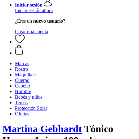
Iniciar sesión
Iniciar sesión ahora
¿Eres un
nuevo usuario?
Crear una cuenta
Marcas
Rostro
Maquillaje
Cuerpo
Cabello
Hombre
Bebés y niños
Temas
Protección Solar
Ofertas
Martina Gebhardt
Tónico