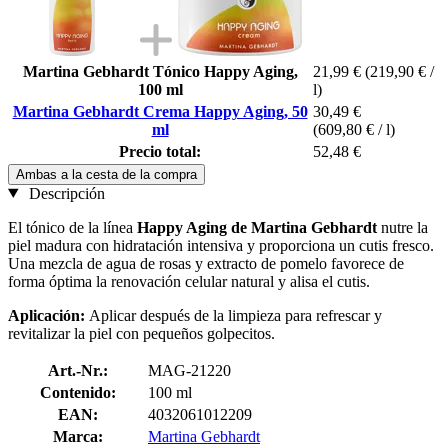
Martina Gebhardt Tónico Happy Aging,
21,99 €
(219,90 € /
100 ml
l)
Martina Gebhardt Crema Happy Aging, 50
30,49 €
ml
(609,80 € / l)
Precio total:
52,48 €
Ambas a la cesta de la compra
Descripción
El tónico de la línea
Happy Aging de Martina Gebhardt
nutre la
piel madura con hidratación intensiva y proporciona un cutis fresco.
Una mezcla de agua de rosas y extracto de pomelo favorece de
forma óptima la renovación celular natural y alisa el cutis.
Aplicación:
Aplicar después de la limpieza para refrescar y
revitalizar la piel con pequeños golpecitos.
Art.-Nr.:
MAG-21220
Contenido:
100 ml
EAN:
4032061012209
Marca:
Martina Gebhardt