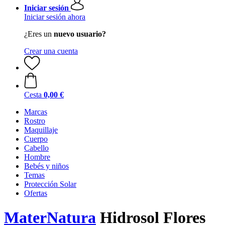
Iniciar sesión
Iniciar sesión ahora
¿Eres un
nuevo usuario?
Crear una cuenta
Cesta
0,00 €
Marcas
Rostro
Maquillaje
Cuerpo
Cabello
Hombre
Bebés y niños
Temas
Protección Solar
Ofertas
MaterNatura
Hidrosol Flores