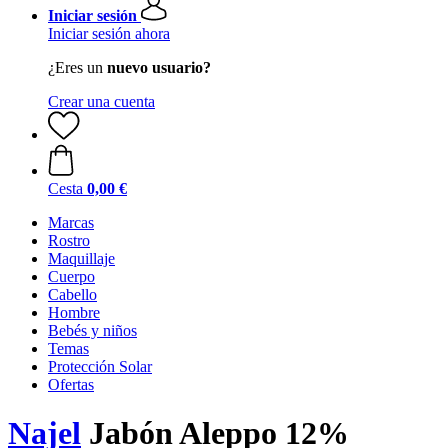
Iniciar sesión
Iniciar sesión ahora
¿Eres un
nuevo usuario?
Crear una cuenta
Cesta
0,00 €
Marcas
Rostro
Maquillaje
Cuerpo
Cabello
Hombre
Bebés y niños
Temas
Protección Solar
Ofertas
Najel
Jabón Aleppo 12%