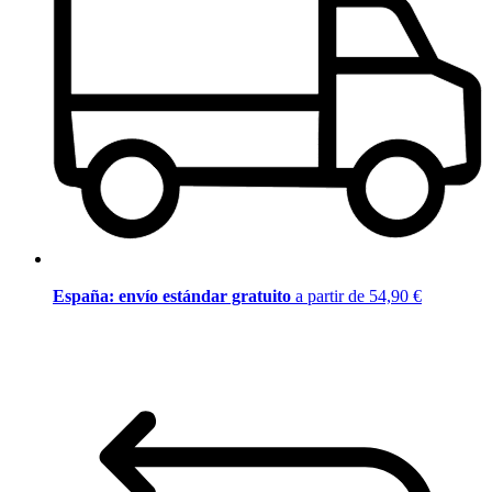
España: envío estándar gratuito
a partir de 54,90 €