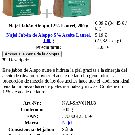
6,89 €
(34,45 € /
Najel Jabón Aleppo 12% Laurel, 200 g
kg)
Najel Jabón de Aleppo 5% Aceite Laurel,
5,19 €
190 g
(27,32 € / kg)
Precio total:
12,08 €
Ambas a la cesta de la compra
Descripción
Este jabón de Alepo nutre e hidrata la piel gracias a la sinergia del
aceite de oliva nutritivo y el aceite de laurel regenerador. La
proporción de mezcla de los dos aceites hace que el jabón sea ideal
para la limpieza diaria de pieles normales y mixtas. Contiene un
12% de aceite de laurel.
Art.-Nr.:
NAJ-SAV01NJ/8
Contenido:
200 g
EAN:
3760061223394
Marca:
Najel
Consistencia del jabón:
Sólido