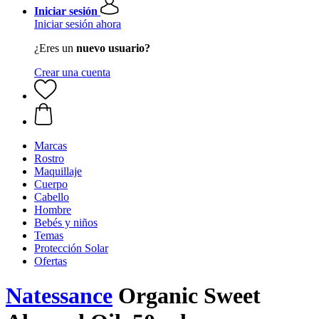
Iniciar sesión
Iniciar sesión ahora
¿Eres un
nuevo usuario?
Crear una cuenta
Marcas
Rostro
Maquillaje
Cuerpo
Cabello
Hombre
Bebés y niños
Temas
Protección Solar
Ofertas
Natessance
Organic Sweet