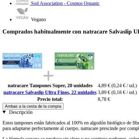
Soil Association - Cosmos Organic
Vegano
Comprados habitualmente con natracare Salvaslip Ul
natracare Tampones Super, 20 unidades
4,89 €
(0,24 € / ud.)
natracare Salvaslip Ultra Finos, 22 unidades
3,89 €
(0,18 € / ud.)
Precio total:
8,78 €
Ambas a la cesta de la compra
Descripción
Estos tampones están fabricados al 100% en algodón biológico de fibr
para adaptarse perfectamente al cuerpo. natracare prescinde por comple
La fórmula vegana se produce sin cloro y no contiene perfumes, color