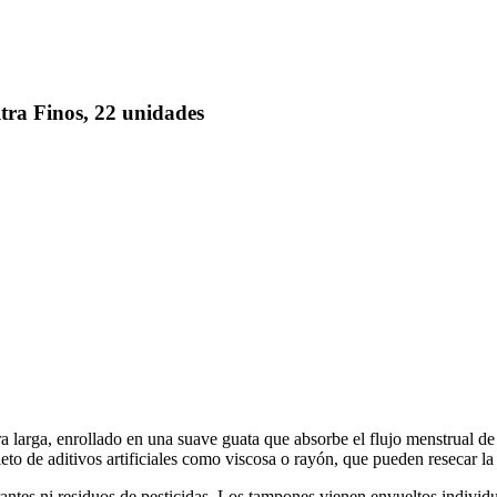
tra Finos, 22 unidades
a larga, enrollado en una suave guata que absorbe el flujo menstrual d
to de aditivos artificiales como viscosa o rayón, que pueden resecar la 
antes ni residuos de pesticidas. Los tampones vienen envueltos individ