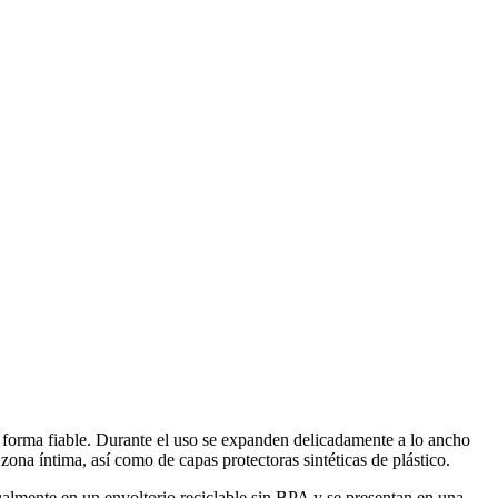
e forma fiable. Durante el uso se expanden delicadamente a lo ancho
zona íntima, así como de capas protectoras sintéticas de plástico.
ualmente en un envoltorio reciclable sin BPA y se presentan en una