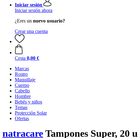
Iniciar sesión
Iniciar sesión ahora
¿Eres un
nuevo usuario?
Crear una cuenta
Cesta
0,00 €
Marcas
Rostro
Maquillaje
Cuerpo
Cabello
Hombre
Bebés y niños
Temas
Protección Solar
Ofertas
natracare
Tampones Super, 20 u