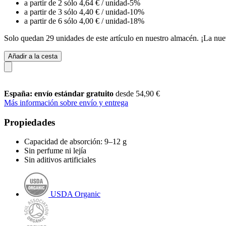
a partir de 2 sólo
4,64 €
/ unidad
-5%
a partir de 3 sólo
4,40 €
/ unidad
-10%
a partir de 6 sólo
4,00 €
/ unidad
-18%
Solo quedan 29 unidades de este artículo en nuestro almacén. ¡La nue
Añadir a la cesta
España: envío estándar gratuito
desde 54,90 €
Más información sobre envío y entrega
Propiedades
Capacidad de absorción: 9–12 g
Sin perfume ni lejía
Sin aditivos artificiales
USDA Organic