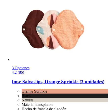
3 Opciones
4.2 (86)
Imse
Salvaslips, Orange Sprinkle (3 unidades)
Orange Sprinkle
Black
Natural
Material transpirable
Hecho de franela de algodón