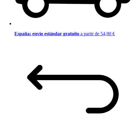
España: envío estándar gratuito
a partir de 54,90 €