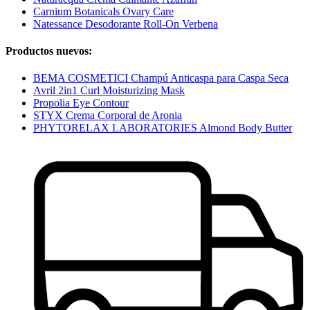
Carnium Botanicals Ovary Care
Natessance Desodorante Roll-On Verbena
Productos nuevos:
BEMA COSMETICI Champú Anticaspa para Caspa Seca
Avril 2in1 Curl Moisturizing Mask
Propolia Eye Contour
STYX Crema Corporal de Aronia
PHYTORELAX LABORATORIES Almond Body Butter