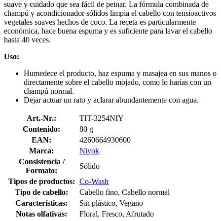
suave y cuidado que sea fácil de peinar. La fórmula combinada de
champú y acondicionador sólidos limpia el cabello con tensioactivos
vegetales suaves hechos de coco. La receta es particularmente
económica, hace buena espuma y es suficiente para lavar el cabello
hasta 40 veces.
Uso:
Humedece el producto, haz espuma y masajea en sus manos o
directamente sobre el cabello mojado, como lo harías con un
champú normal.
Dejar actuar un rato y aclarar abundantemente con agua.
Art.-Nr.:
TIT-3254NIY
Contenido:
80 g
EAN:
4260664930600
Marca:
Niyok
Consistencia /
Sólido
Formato:
Tipos de productos:
Co-Wash
Tipo de cabello:
Cabello fino, Cabello normal
Características:
Sin plástico, Vegano
Notas olfativas:
Floral, Fresco, Afrutado