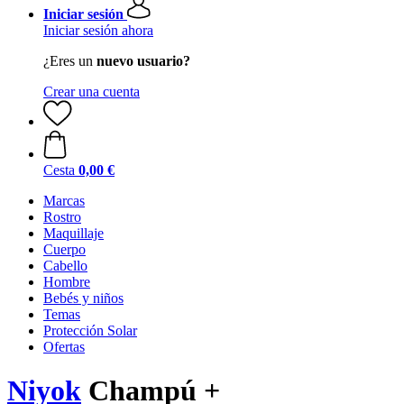
Iniciar sesión
Iniciar sesión ahora
¿Eres un
nuevo usuario?
Crear una cuenta
Cesta
0,00 €
Marcas
Rostro
Maquillaje
Cuerpo
Cabello
Hombre
Bebés y niños
Temas
Protección Solar
Ofertas
Niyok
Champú +