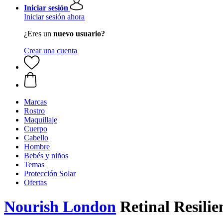
Iniciar sesión
Iniciar sesión ahora
¿Eres un
nuevo usuario?
Crear una cuenta
Marcas
Rostro
Maquillaje
Cuerpo
Cabello
Hombre
Bebés y niños
Temas
Protección Solar
Ofertas
Nourish London
Retinal Resilie