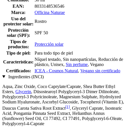
EAN:
8033148536546
Marca:
Officina Naturae
Uso del
Rostro
protector solar:
Protección
SPF 50
solar (SPF):
Tipos de
Protección solar
productos:
Tipo de piel:
Para todo tipo de piel
Níquel testado, Sin nanopartículas, Reducción de
Características:
plástico, Unisex,
Sin perfume
, Vegano
Certificados:
ICEA - Cosmos Natural
,
Vegano sin certificado
Ingredientes (INCI)
Aqua, Zinc Oxide, Coco Caprylate/Caprate, Shea Butter Ethyl
Esters,
Glycerin
, Diisostearoyl Polyglyceryl-3 Dimer Dilinoleate,
Polyglyceryl-3 Polyricinoleate, Magnesium Sulphate, Hydrolyzed
Sodium Hyaluronate, Ascorbyl Glucoside, Tocopherol (Vitamin E),
[1]
Daucus Carota Sativa Root Extract
, Glyceryl Caprate, Isostearic
Acid, Pongamia Pinnata Seed Extract, Helianthus Annus
(Sunflower) Seed Oil, CI 77492, CI 77491, Polyglyceryl-6-Oleate,
Polyglyceryl-4-Caprate