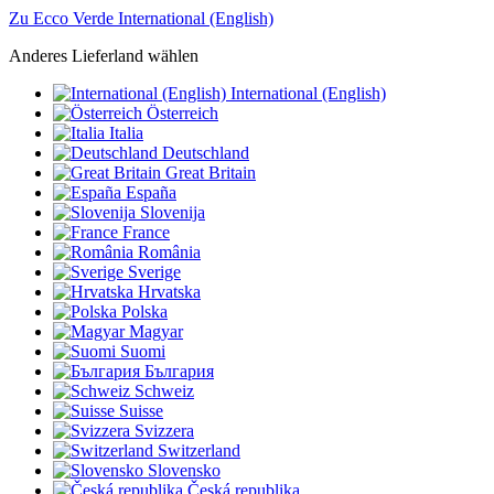
Zu Ecco Verde International (English)
Anderes Lieferland wählen
International (English)
Österreich
Italia
Deutschland
Great Britain
España
Slovenija
France
România
Sverige
Hrvatska
Polska
Magyar
Suomi
България
Schweiz
Suisse
Svizzera
Switzerland
Slovensko
Česká republika