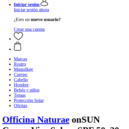
Iniciar sesión
Iniciar sesión ahora
¿Eres un
nuevo usuario?
Crear una cuenta
Marcas
Rostro
Maquillaje
Cuerpo
Cabello
Hombre
Bebés y niños
Temas
Protección Solar
Ofertas
Officina Naturae
onSUN