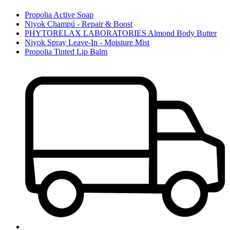
Propolia Active Soap
Niyok Champú - Repair & Boost
PHYTORELAX LABORATORIES Almond Body Butter
Niyok Spray Leave-In - Moisture Mist
Propolia Tinted Lip Balm