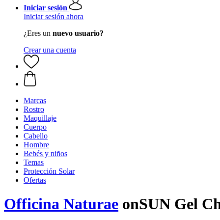
Iniciar sesión
Iniciar sesión ahora
¿Eres un
nuevo usuario?
Crear una cuenta
Marcas
Rostro
Maquillaje
Cuerpo
Cabello
Hombre
Bebés y niños
Temas
Protección Solar
Ofertas
Officina Naturae
onSUN Gel Cha