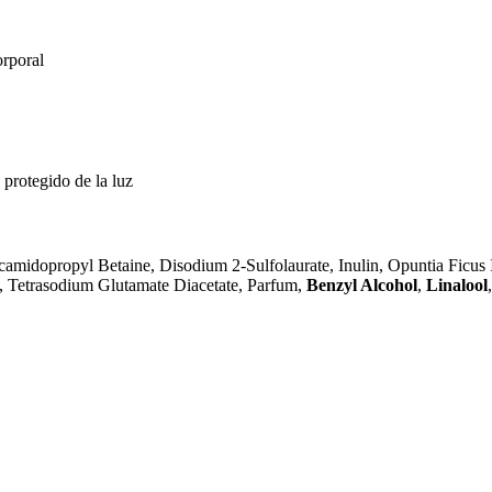
orporal
 protegido de la luz
midopropyl Betaine, Disodium 2-Sulfolaurate, Inulin, Opuntia Ficus I
, Tetrasodium Glutamate Diacetate, Parfum,
Benzyl Alcohol
,
Linalool