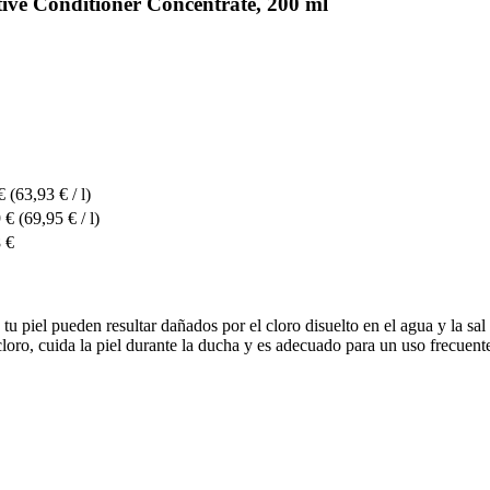
ive Conditioner Concentrate, 200 ml
€
(63,93 € / l)
 €
(69,95 € / l)
 €
 y tu piel pueden resultar dañados por el cloro disuelto en el agua y la 
y cloro, cuida la piel durante la ducha y es adecuado para un uso frecue