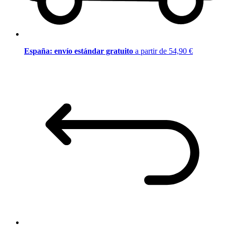
España: envío estándar gratuito
a partir de 54,90 €