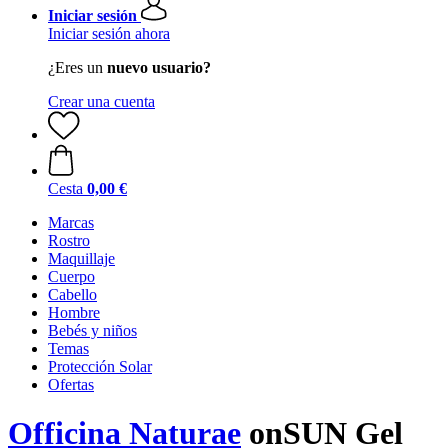
Iniciar sesión
Iniciar sesión ahora
¿Eres un
nuevo usuario?
Crear una cuenta
Cesta
0,00 €
Marcas
Rostro
Maquillaje
Cuerpo
Cabello
Hombre
Bebés y niños
Temas
Protección Solar
Ofertas
Officina Naturae
onSUN Gel