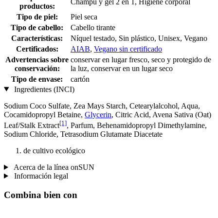
Champú y gel 2 en 1, Higiene corporal
productos:
Tipo de piel:
Piel seca
Tipo de cabello:
Cabello tirante
Características:
Níquel testado, Sin plástico, Unisex, Vegano
Certificados:
AIAB
,
Vegano sin certificado
Advertencias sobre
conservar en lugar fresco, seco y protegido de
conservación:
la luz, conservar en un lugar seco
Tipo de envase:
cartón
Ingredientes (INCI)
Sodium Coco­ Sulfate, Zea Mays Starch, Cetearylalcohol, Aqua,
Cocamidopropyl Betaine,
Glycerin
, Citric Acid, Avena Sativa (Oat)
[1]
Leaf/Stalk Extract
, Parfum, Behenamidopropyl Dimethylamine,
Sodium Chloride, Tetrasodium Glutamate Diacetate
de cultivo ecológico
Acerca de la línea onSUN
Información legal
Combina bien con