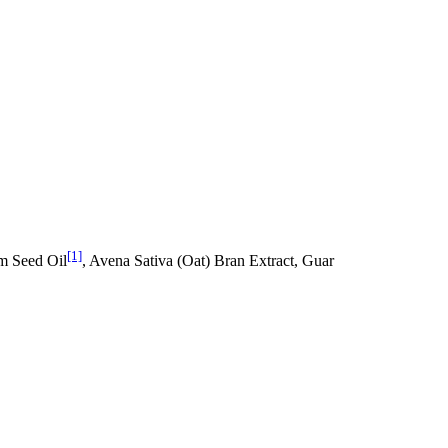
[1]
m Seed Oil
, Avena Sativa (Oat) Bran Extract, Guar