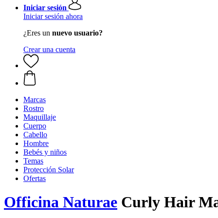
Iniciar sesión
Iniciar sesión ahora
¿Eres un
nuevo usuario?
Crear una cuenta
Marcas
Rostro
Maquillaje
Cuerpo
Cabello
Hombre
Bebés y niños
Temas
Protección Solar
Ofertas
Officina Naturae
Curly Hair Ma