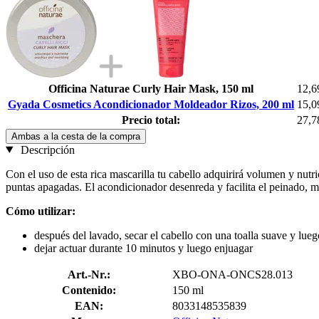
Officina Naturae Curly Hair Mask, 150 ml
12,6
Gyada Cosmetics Acondicionador Moldeador Rizos, 200 ml
15,0
Precio total:
27,7
Ambas a la cesta de la compra
Descripción
Con el uso de esta rica mascarilla tu cabello adquirirá volumen y nutri
puntas apagadas. El acondicionador desenreda y facilita el peinado, m
Cómo utilizar:
después del lavado, secar el cabello con una toalla suave y lueg
dejar actuar durante 10 minutos y luego enjuagar
Art.-Nr.:
XBO-ONA-ONCS28.013
Contenido:
150 ml
EAN:
8033148535839