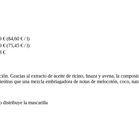
9 €
(84,60 € / l)
9 €
(75,45 € / l)
8 €
ción. Gracias al extracto de aceite de ricino, linaza y avena, la composic
ientras que una mezcla embriagadora de notas de melocotón, coco, naranj
o distribuye la mascarilla