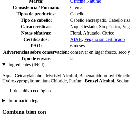
Marca:
Officina Naturae
Consistencia / Formato:
Crema
Tipos de productos:
Cabello
Tipo de cabello:
Cabello encrespado, Cabello riz
Características:
Níquel testado, Sin plástico, Ve
Notas olfativas:
Floral, Afrutado, Cítrico
Certificados:
AIAB
,
Vegano sin certificado
PAO:
6 meses
Advertencias sobre conservación:
conservar en lugar fresco, seco y
Tipo de envase:
lata
Ingredientes (INCI)
Aqua, Cetearylalcohol, Myristyl Alcohol, Behenamidopropyl Dimet
Hydroxypropyltrimonium Chloride, Parfum,
Benzyl Alcohol
, Sodiu
de cultivo ecológico
Información legal
Combina bien con