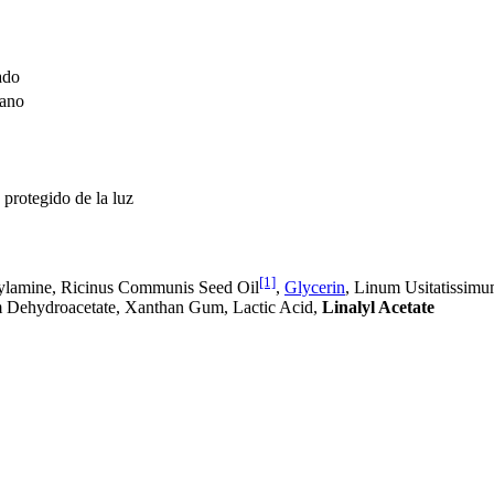
ado
gano
 protegido de la luz
[1]
hylamine, Ricinus Communis Seed Oil
,
Glycerin
, Linum Usitatissimu
m Dehydroacetate, Xanthan Gum, Lactic Acid,
Linalyl Acetate