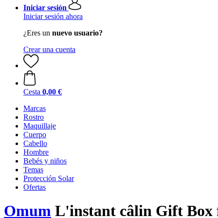
Iniciar sesión
Iniciar sesión ahora
¿Eres un
nuevo usuario?
Crear una cuenta
Cesta
0,00 €
Marcas
Rostro
Maquillaje
Cuerpo
Cabello
Hombre
Bebés y niños
Temas
Protección Solar
Ofertas
Omum
L'instant câlin Gift Bo