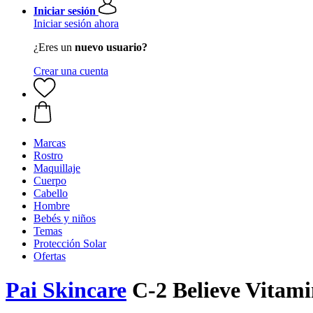
Iniciar sesión
Iniciar sesión ahora
¿Eres un
nuevo usuario?
Crear una cuenta
Marcas
Rostro
Maquillaje
Cuerpo
Cabello
Hombre
Bebés y niños
Temas
Protección Solar
Ofertas
Pai Skincare
C-2 Believe Vitami