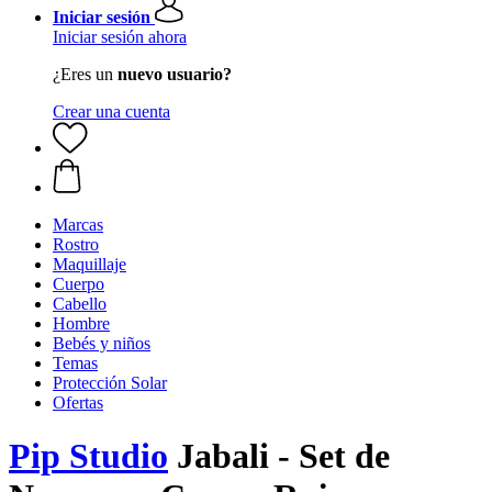
Iniciar sesión
Iniciar sesión ahora
¿Eres un
nuevo usuario?
Crear una cuenta
Marcas
Rostro
Maquillaje
Cuerpo
Cabello
Hombre
Bebés y niños
Temas
Protección Solar
Ofertas
Pip Studio
Jabali - Set de