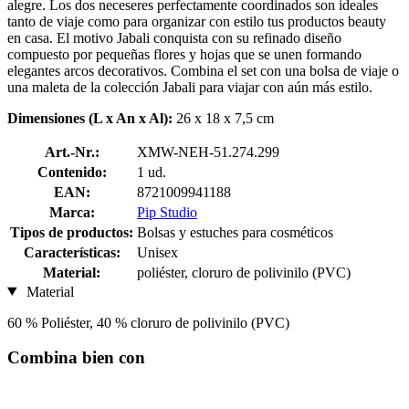
alegre. Los dos neceseres perfectamente coordinados son ideales
tanto de viaje como para organizar con estilo tus productos beauty
en casa. El motivo Jabali conquista con su refinado diseño
compuesto por pequeñas flores y hojas que se unen formando
elegantes arcos decorativos. Combina el set con una bolsa de viaje o
una maleta de la colección Jabali para viajar con aún más estilo.
Dimensiones (L x An x Al):
26 x 18 x 7,5 cm
Art.-Nr.:
XMW-NEH-51.274.299
Contenido:
1 ud.
EAN:
8721009941188
Marca:
Pip Studio
Tipos de productos:
Bolsas y estuches para cosméticos
Características:
Unisex
Material:
poliéster, cloruro de polivinilo (PVC)
Material
60 % Poliéster, 40 % cloruro de polivinilo (PVC)
Combina bien con