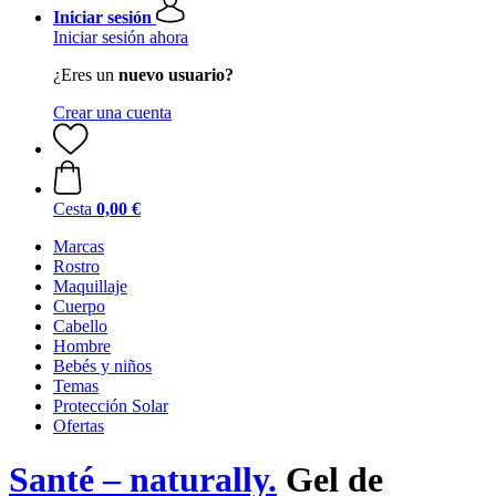
Iniciar sesión
Iniciar sesión ahora
¿Eres un
nuevo usuario?
Crear una cuenta
Cesta
0,00 €
Marcas
Rostro
Maquillaje
Cuerpo
Cabello
Hombre
Bebés y niños
Temas
Protección Solar
Ofertas
Santé – naturally.
Gel de