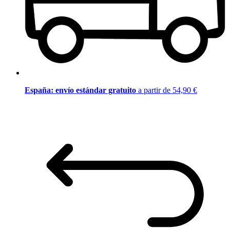
España: envío estándar gratuito
a partir de 54,90 €