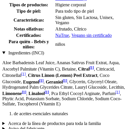
Tipos de productos:
Higiene corporal
Tipo de piel:
Para todo tipo de piel
Sin gluten, Sin Lactosa, Unisex,
Características:
Vegano
Notas olfativas:
Afrutado, Cítrico
Certificados:
NaTrue
,
Vegano sin certificado
Para quién - Bebés y
niños
niños:
Ingredientes (INCI)
Aloe Barbadensis Leaf Juice, Ananas Sativus Fruit Extrat, Aqua,
[1]
Ascorbyl Palmitate (Vitamin C), Betaine,
Citral
, Citricacid,
[1]
Citronellal
,
Citrus Limon (Lemon) Peel Extract
, Coco
[1]
[1]
Glucoside,
Eugenol
,
Geraniol
, Glycerin, Glyceryl Oleate,
Hydrogenated Palm Glycerides Citrate, Lauryl Glucoside, Lecithin,
[1]
[1]
[1]
Limonene
,
Linalool
, Pca Ethyl Cocoyl Arginate, Parfum
,
Phytic Acid, Potassium Sorbate, Sodium Chloride, Sodium Coco­
Sulfate, Tocopherol (Vitamin E)
de aceites esenciales naturales
Acerca de la línea de productos para toda la familia
Aviso del fabricante