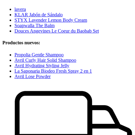
lavera
KLAR Jabón de Sándalo
STYX Lavender Lemon Body Cream
Soapwalla The Balm
Douces Angevines Le Coeur du Baobab Set
Productos nuevos:
Propolia Gentle Shampoo
Avril Curly Hair Solid Shampoo
Avril Hydrating Styling Jelly
La Saponaria Biodeo Fresh Spray 2 en 1
Avril Lose Powder