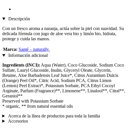
Descripción
Con un fresco aroma a naranja, actúa sobre la piel con suavidad. Su
delicada fórmula con jugo de aloe vera bio y limón bio, hidrata,
protege y cuida las manos.
Marca:
Santé – naturally.
Información adicional
Ingredients (INCI):
Aqua (Water), Coco Glucoside, Sodium Coco
Sulfate, Lauryl Glucoside, Inulin, Glyceryl Oleate, Glycerin,
Betaine, Aloe Barbadensis Leaf Juice*, Citrus Aurantium Dulcis
(Orange) Peel Oil*, Citric Acid, Sodium PCA, Citrus Limon
(Lemon) Peel Extract*, Potassium Sorbate, PCA Ethyl Cocoyl
Arginate, Parfum (Fragrance)**, Limonene**, Linalool**, Citral**,
Geraniol**
Preserved with Potassium Sorbate
* organic, ** from natural essential oils
Acerca de la línea de productos para toda la familia
Accesorios