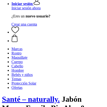
Iniciar sesión
Iniciar sesión ahora
¿Eres un
nuevo usuario?
Crear una cuenta
Marcas
Rostro
Maquillaje
Cuerpo
Cabello
Hombre
Bebés y niños
Temas
Protección Solar
Ofertas
Santé – naturally.
Jabón