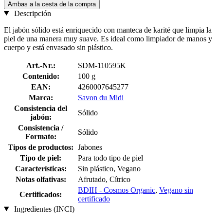
Ambas a la cesta de la compra
Descripción
El jabón sólido está enriquecido con manteca de karité que limpia la
piel de una manera muy suave. Es ideal como limpiador de manos y
cuerpo y está envasado sin plástico.
Art.-Nr.:
SDM-110595K
Contenido:
100 g
EAN:
4260007645277
Marca:
Savon du Midi
Consistencia del
Sólido
jabón:
Consistencia /
Sólido
Formato:
Tipos de productos:
Jabones
Tipo de piel:
Para todo tipo de piel
Características:
Sin plástico, Vegano
Notas olfativas:
Afrutado, Cítrico
BDIH - Cosmos Organic
,
Vegano sin
Certificados:
certificado
Ingredientes (INCI)