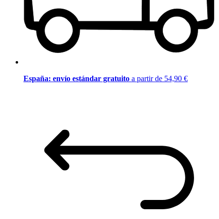
España: envío estándar gratuito
a partir de 54,90 €