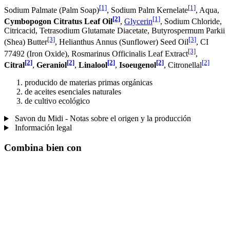
[1]
[1]
Sodium Palmate (Palm Soap)
, Sodium Palm Kernelate
, Aqua,
[2]
[1]
Cymbopogon Citratus Leaf Oil
,
Glycerin
, Sodium Chloride,
Citricacid, Tetrasodium Glutamate Diacetate, Butyrospermum Parkii
[3]
[3]
(Shea) Butter
, Helianthus Annus (Sunflower) Seed Oil
, CI
[3]
77492 (Iron Oxide), Rosmarinus Officinalis Leaf Extract
,
[2]
[2]
[2]
[2]
[2]
Citral
,
Geraniol
,
Linalool
,
Isoeugenol
, Citronellal
producido de materias primas orgánicas
de aceites esenciales naturales
de cultivo ecológico
Savon du Midi - Notas sobre el origen y la producción
Información legal
Combina bien con