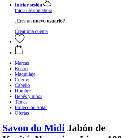
Iniciar sesión
Iniciar sesión ahora
¿Eres un
nuevo usuario?
Crear una cuenta
Marcas
Rostro
Maquillaje
Cuerpo
Cabello
Hombre
Bebés y niños
Temas
Protección Solar
Ofertas
Savon du Midi
Jabón de