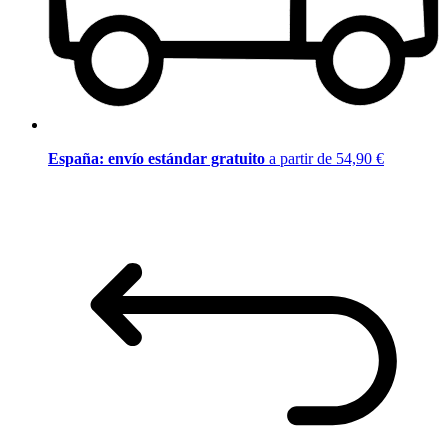
España: envío estándar gratuito
a partir de 54,90 €