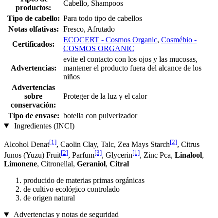
Cabello, Shampoos
productos:
Tipo de cabello:
Para todo tipo de cabellos
Notas olfativas:
Fresco, Afrutado
ECOCERT - Cosmos Organic
,
Cosmébio -
Certificados:
COSMOS ORGANIC
evite el contacto con los ojos y las mucosas,
Advertencias:
mantener el producto fuera del alcance de los
niños
Advertencias
sobre
Proteger de la luz y el calor
conservación:
Tipo de envase:
botella con pulverizador
Ingredientes (INCI)
[1]
[2]
Alcohol Denat
, Caolin Clay, Talc, Zea Mays Starch
, Citrus
[2]
[3]
[1]
Junos (Yuzu) Fruit
, Parfum
, Glycerin
, Zinc Pca,
Linalool
,
Limonene
, Citronellal,
Geraniol
,
Citral
producido de materias primas orgánicas
de cultivo ecológico controlado
de origen natural
Advertencias y notas de seguridad