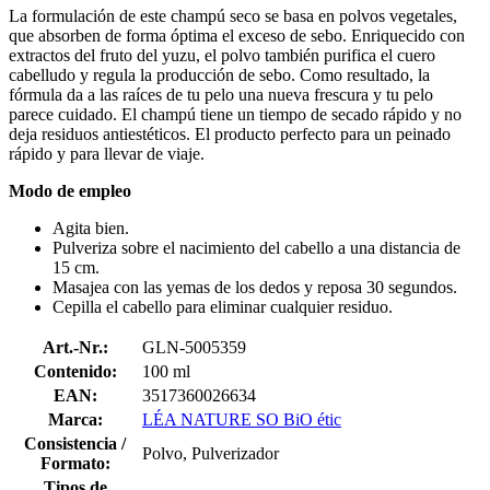
La formulación de este champú seco se basa en polvos vegetales,
que absorben de forma óptima el exceso de sebo. Enriquecido con
extractos del fruto del yuzu, el polvo también purifica el cuero
cabelludo y regula la producción de sebo. Como resultado, la
fórmula da a las raíces de tu pelo una nueva frescura y tu pelo
parece cuidado. El champú tiene un tiempo de secado rápido y no
deja residuos antiestéticos. El producto perfecto para un peinado
rápido y para llevar de viaje.
Modo de empleo
Agita bien.
Pulveriza sobre el nacimiento del cabello a una distancia de
15 cm.
Masajea con las yemas de los dedos y reposa 30 segundos.
Cepilla el cabello para eliminar cualquier residuo.
Art.-Nr.:
GLN-5005359
Contenido:
100 ml
EAN:
3517360026634
Marca:
LÉA NATURE SO BiO étic
Consistencia /
Polvo, Pulverizador
Formato:
Tipos de