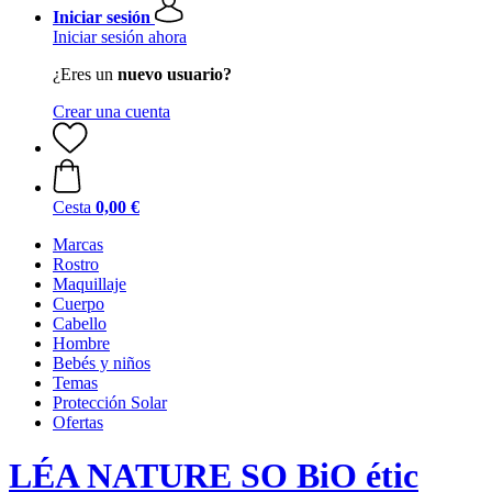
Iniciar sesión
Iniciar sesión ahora
¿Eres un
nuevo usuario?
Crear una cuenta
Cesta
0,00 €
Marcas
Rostro
Maquillaje
Cuerpo
Cabello
Hombre
Bebés y niños
Temas
Protección Solar
Ofertas
LÉA NATURE SO BiO étic