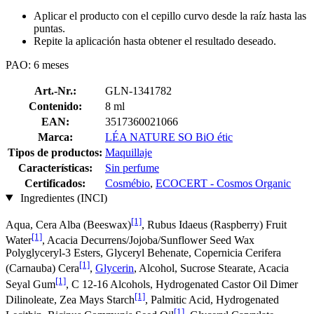
Aplicar el producto con el cepillo curvo desde la raíz hasta las
puntas.
Repite la aplicación hasta obtener el resultado deseado.
PAO: 6 meses
Art.-Nr.:
GLN-1341782
Contenido:
8 ml
EAN:
3517360021066
Marca:
LÉA NATURE SO BiO étic
Tipos de productos:
Maquillaje
Características:
Sin perfume
Certificados:
Cosmébio
,
ECOCERT - Cosmos Organic
Ingredientes (INCI)
[1]
Aqua, Cera Alba (Beeswax)
, Rubus Idaeus (Raspberry) Fruit
[1]
Water
, Acacia Decurrens/Jojoba/Sunflower Seed Wax
Polyglyceryl-3 Esters, Glyceryl Behenate, Copernicia Cerifera
[1]
(Carnauba) Cera
,
Glycerin
, Alcohol, Sucrose Stearate, Acacia
[1]
Seyal Gum
, C 12-16 Alcohols, Hydrogenated Castor Oil Dimer
[1]
Dilinoleate, Zea Mays Starch
, Palmitic Acid, Hydrogenated
[1]