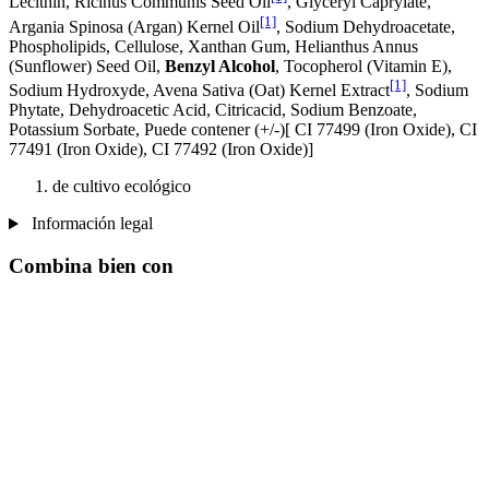
Lecithin, Ricinus Communis Seed Oil
, Glyceryl Caprylate,
[1]
Argania Spinosa (Argan) Kernel Oil
, Sodium Dehydroacetate,
Phospholipids, Cellulose, Xanthan Gum, Helianthus Annus
(Sunflower) Seed Oil,
Benzyl Alcohol
, Tocopherol (Vitamin E),
[1]
Sodium Hydroxyde, Avena Sativa (Oat) Kernel Extract
, Sodium
Phytate, Dehydroacetic Acid, Citricacid, Sodium Benzoate,
Potassium Sorbate, Puede contener (+/-)[ CI 77499 (Iron Oxide), CI
77491 (Iron Oxide), CI 77492 (Iron Oxide)]
de cultivo ecológico
Información legal
Combina bien con