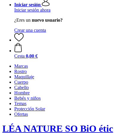
Iniciar sesión
Iniciar sesión ahora
¿Eres un
nuevo usuario?
Crear una cuenta
Cesta
0,00 €
Marcas
Rostro
Maquillaje
Cuerpo
Cabello
Hombre
Bebés y niños
Temas
Protección Solar
Ofertas
LÉA NATURE SO BiO étic