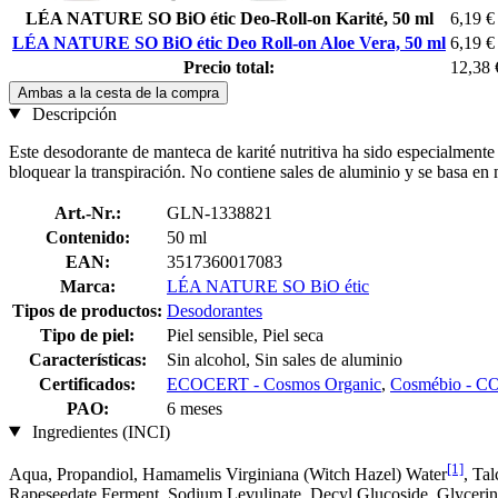
LÉA NATURE SO BiO étic Deo-Roll-on Karité, 50 ml
6,19 €
LÉA NATURE SO BiO étic Deo Roll-on Aloe Vera, 50 ml
6,19 €
Precio total:
12,38 
Ambas a la cesta de la compra
Descripción
Este desodorante de manteca de karité nutritiva ha sido especialmente
bloquear la transpiración. No contiene sales de aluminio y se basa en
Art.-Nr.:
GLN-1338821
Contenido:
50 ml
EAN:
3517360017083
Marca:
LÉA NATURE SO BiO étic
Tipos de productos:
Desodorantes
Tipo de piel:
Piel sensible, Piel seca
Características:
Sin alcohol, Sin sales de aluminio
Certificados:
ECOCERT - Cosmos Organic
,
Cosmébio -
PAO:
6 meses
Ingredientes (INCI)
[1]
Aqua, Propandiol, Hamamelis Virginiana (Witch Hazel) Water
, Ta
Rapeseedate Ferment, Sodium Levulinate, Decyl Glucoside, Glycerin