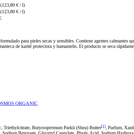
(123,80 € / l)
(123,80 € / l)
€
 formulado para pieles secas y sensibles. Contiene agentes calmantes q
 manteca de karité protectora y hamamelis. El producto se seca rápidame
 COSMOS ORGANIC
[1]
lc, Triethylcitrate, Butyrospermum Parkii (Shea) Butter
, Parfum, Xan
, Sodium Benzoate, Glyceryl Caprylate, Phytic Acid, Sodium Hydroxyd