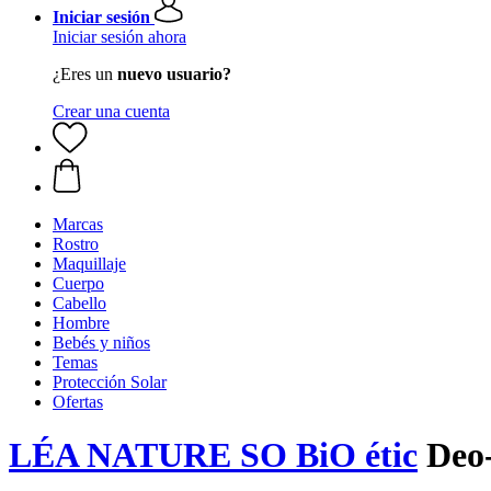
Iniciar sesión
Iniciar sesión ahora
¿Eres un
nuevo usuario?
Crear una cuenta
Marcas
Rostro
Maquillaje
Cuerpo
Cabello
Hombre
Bebés y niños
Temas
Protección Solar
Ofertas
LÉA NATURE SO BiO étic
Deo-