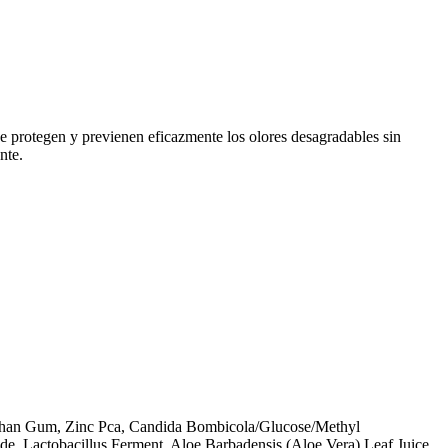
ue protegen y previenen eficazmente los olores desagradables sin
nte.
than Gum, Zinc Pca, Candida Bombicola/Glucose/Methyl
e, Lactobacillus Ferment, Aloe Barbadensis (Aloe Vera) Leaf Juice