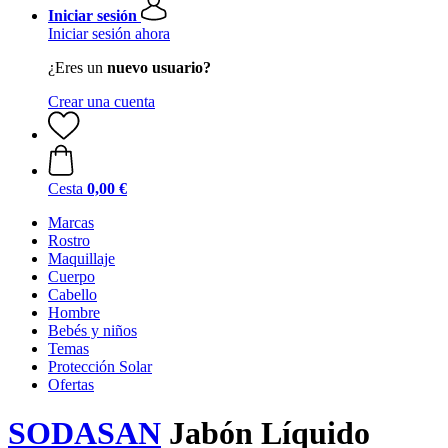
Iniciar sesión
Iniciar sesión ahora
¿Eres un
nuevo usuario?
Crear una cuenta
Cesta
0,00 €
Marcas
Rostro
Maquillaje
Cuerpo
Cabello
Hombre
Bebés y niños
Temas
Protección Solar
Ofertas
SODASAN
Jabón Líquido