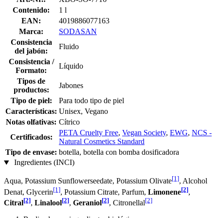
Contenido:
1 l
EAN:
4019886077163
Marca:
SODASAN
Consistencia
Fluido
del jabón:
Consistencia /
Líquido
Formato:
Tipos de
Jabones
productos:
Tipo de piel:
Para todo tipo de piel
Características:
Unisex, Vegano
Notas olfativas:
Cítrico
PETA Cruelty Free
,
Vegan Society
,
EWG
,
NCS -
Certificados:
Natural Cosmetics Standard
Tipo de envase:
botella, botella con bomba dosificadora
Ingredientes (INCI)
[1]
Aqua, Potassium Sunflowerseedate, Potassium Olivate
, Alcohol
[1]
[2]
Denat, Glycerin
, Potassium Citrate, Parfum,
Limonene
,
[2]
[2]
[2]
[2]
Citral
,
Linalool
,
Geraniol
, Citronellal