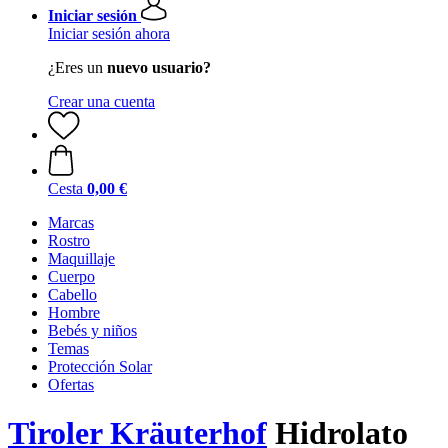
Iniciar sesión
Iniciar sesión ahora
¿Eres un
nuevo usuario?
Crear una cuenta
Cesta
0,00 €
Marcas
Rostro
Maquillaje
Cuerpo
Cabello
Hombre
Bebés y niños
Temas
Protección Solar
Ofertas
Tiroler Kräuterhof
Hidrolato