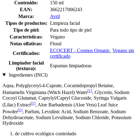
Contenido:
150 ml
EAN:
3662217006243
Marca:
Avril
Tipos de productos:
Limpieza facial
Tipo de piel:
Para todo tipo de piel
Características:
Vegano
Notas olfativas:
Floral
ECOCERT - Cosmos Organic
,
Vegano sin
Certificados:
certificado
Limpiador facial
Espumas limpiadoras
(textura):
Ingredientes (INCI)
Aqua, Polyglyceryl-4-Caprate, Cocamidopropyl Betaine,
[1]
Hamamelis Virginiana (Witch Hazel) Water
, Glycerin, Sodium
Cocoyl Glutamat, Caprylyl/Capryl Glucoside, Syringa Vulgaris
[1]
(Lilac) Extract
, Aloe Barbadensis (Aloe Vera) Leaf Juice
[1]
Powder
, Parfum, Levulinic Acid, Sodium Benzoate, Sodium
Dehydroacetate, Sodium Levulinate, Sodium Chloride, Potassium
Hydroxide
de cultivo ecológico controlado