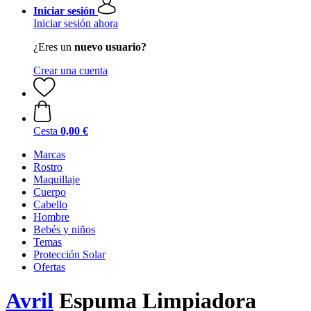
Iniciar sesión
Iniciar sesión ahora
¿Eres un
nuevo usuario?
Crear una cuenta
Cesta
0,00 €
Marcas
Rostro
Maquillaje
Cuerpo
Cabello
Hombre
Bebés y niños
Temas
Protección Solar
Ofertas
Avril
Espuma Limpiadora