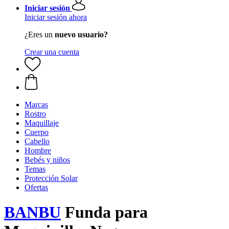
Iniciar sesión
Iniciar sesión ahora
¿Eres un
nuevo usuario?
Crear una cuenta
Marcas
Rostro
Maquillaje
Cuerpo
Cabello
Hombre
Bebés y niños
Temas
Protección Solar
Ofertas
BANBU
Funda para