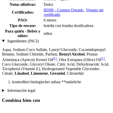
Notas olfativas:
Dulce
BDIH - Cosmos Organic
,
Vegano sin
Certificados:
certificado
PAO:
6 meses
Tipo de envase:
botella con bomba dosificadora
Para quién - Bebés y
niños
niños:
Ingredientes (INCI)
Aqua, Sodium Coco­ Sulfate, Lauryl Glucoside, Cocamidopropyl
Betaine, Sodium Chloride, Parfum,
Benzyl Alcohol
, Prunus
[1]
[1]
Armeniaca (Apricot) Kernel Oil
, Olea Europaea (Olive) Oil
,
Coco Glucoside, Glyceryl Oleate, Citric Acid, Dehydroacetic Acid,
Tocopherol (Vitamin E), Hydrogenated Vegetable Glycerides
Citrate,
Linalool
,
Limonene
,
Geraniol
, Citronellal
kontrolliert biologischer anbau **natürliche
Información legal
Combina bien con