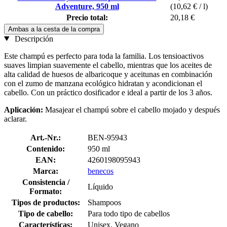
Adventure, 950 ml
(10,62 € / l)
Precio total:
20,18 €
Ambas a la cesta de la compra
Descripción
Este champú es perfecto para toda la familia. Los tensioactivos
suaves limpian suavemente el cabello, mientras que los aceites de
alta calidad de huesos de albaricoque y aceitunas en combinación
con el zumo de manzana ecológico hidratan y acondicionan el
cabello. Con un práctico dosificador e ideal a partir de los 3 años.
Aplicación:
Masajear el champú sobre el cabello mojado y después
aclarar.
Art.-Nr.:
BEN-95943
Contenido:
950 ml
EAN:
4260198095943
Marca:
benecos
Consistencia /
Líquido
Formato:
Tipos de productos:
Shampoos
Tipo de cabello:
Para todo tipo de cabellos
Características:
Unisex, Vegano