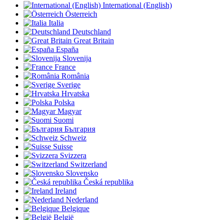
International (English)
Österreich
Italia
Deutschland
Great Britain
España
Slovenija
France
România
Sverige
Hrvatska
Polska
Magyar
Suomi
България
Schweiz
Suisse
Svizzera
Switzerland
Slovensko
Česká republika
Ireland
Nederland
Belgique
België