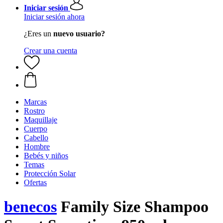
Iniciar sesión
Iniciar sesión ahora
¿Eres un
nuevo usuario?
Crear una cuenta
Marcas
Rostro
Maquillaje
Cuerpo
Cabello
Hombre
Bebés y niños
Temas
Protección Solar
Ofertas
benecos
Family Size Shampoo