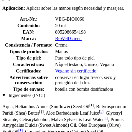
Aplicación:
Aplicar sobre las manos según necesidad y masajear.
Art.-Nr.:
VEG-BIO0060
Contenido:
50 ml
EAN:
8052086654198
Marca:
BeWell Green
Consistencia / Formato:
Crema
Tipos de productos:
Manos
Tipo de piel:
Para todo tipo de piel
Características:
Níquel testado, Unisex, Vegano
Certificados:
Vegano sin certificado
Advertencias sobre
conservar en lugar fresco, seco y
conservación:
protegido de la luz
Tipo de envase:
botella con bomba dosificadora
Ingredientes (INCI)
[1]
Aqua, Helianthus Annus (Sunflower) Seed Oil
, Butyrospermum
[1]
[1]
Parkii (Shea) Butter
, Aloe Barbadensis Leaf Juice
, Glyceryl
[1]
Stearate, Cetearylalcohol, Malva Sylvestris Leaf Water
, Prunus
Amygdalus Dulcis (Sweet Almond) Oil, Olea Europaea (Olive)
[1]
Fruit Oil
, Gossypium Herbaceum (Cotton) Seed Oil,