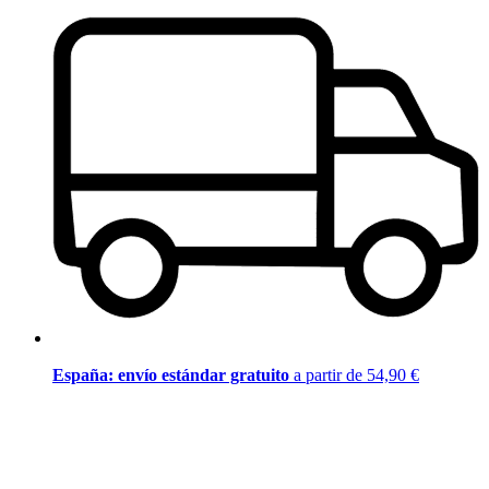
España: envío estándar gratuito
a partir de 54,90 €