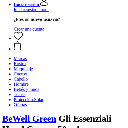
Iniciar sesión
Iniciar sesión ahora
¿Eres un
nuevo usuario?
Crear una cuenta
Marcas
Rostro
Maquillaje
Cuerpo
Cabello
Hombre
Bebés y niños
Temas
Protección Solar
Ofertas
BeWell Green
Gli Essenziali