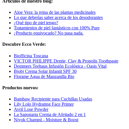
Artículos de nuestro blog:
Aloe Vera: la reina de las plantas medicinales
Lo que deberías saber acerca de los desodorantes
¿Qué tipo de piel tengo?
Tratamientos de piel fantásticos con 100% Pure
¿Producto equivocado? No pasa nada.
Descubre Ecco Verde:
Biofficina Toscana
VICTOR PHILIPPE Dentie, Clay & Propolis Toothpaste
Demmers Teehaus Infusión Ecológica - Oasis Vital
Bjobj Crema Solar Infantil SPF 30
Florame Agua de Manzanilla Bio
Productos nuevos:
Bambaw Recipiente para Cuchillas Usadas
Lily Lolo Hydrating Face Primer
Avril Lose Powder
La Saponaria Crema de Afeitado 2 en 1
Niyok Champú - Moisture & Boost