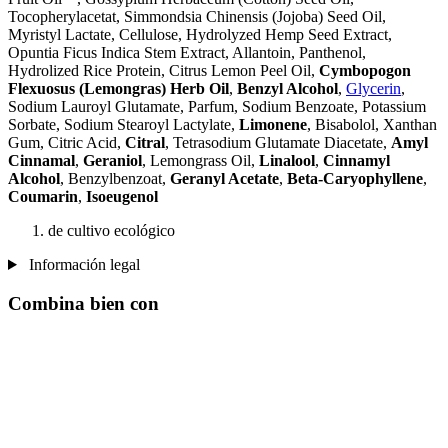
Tocopherylacetat, Simmondsia Chinensis (Jojoba) Seed Oil,
Myristyl Lactate, Cellulose, Hydrolyzed Hemp Seed Extract,
Opuntia Ficus Indica Stem Extract, Allantoin, Panthenol,
Hydrolized Rice Protein, Citrus Lemon Peel Oil,
Cymbopogon
Flexuosus (Lemongras) Herb Oil
,
Benzyl Alcohol
,
Glycerin
,
Sodium Lauroyl Glutamate, Parfum, Sodium Benzoate, Potassium
Sorbate, Sodium Stearoyl Lactylate,
Limonene
, Bisabolol, Xanthan
Gum, Citric Acid,
Citral
, Tetrasodium Glutamate Diacetate,
Amyl
Cinnamal
,
Geraniol
, Lemongrass Oil,
Linalool
,
Cinnamyl
Alcohol
, Benzylbenzoat,
Geranyl Acetate
,
Beta-Caryophyllene
,
Coumarin
,
Isoeugenol
de cultivo ecológico
Información legal
Combina bien con