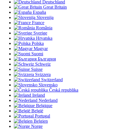
Deutschland
Great Britain
España
Slovenija
France
România
Sverige
Hrvatska
Polska
Magyar
Suomi
България
Schweiz
Suisse
Svizzera
Switzerland
Slovensko
Česká republika
Ireland
Nederland
Belgique
België
Portugal
Belgien
Norge