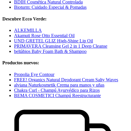
BDIH Cosmética Natural Controlada
Bioturm: Cuidado Especial & Pomadas
Descubre Ecco Verde:
ALKEMILLA
Akamuti Rose Otto Essential Oil
UND GRETEL GLIZ High-Shine Lip Oil
PRIMAVERA Cleansing Gel 2 in 1 Deep Cleanse
beltàbios Baby Foam Bath & Shampoo
Productos nuevos:
Propolia Eye Contour
FREE! Organics Natural Deodorant Cream Salty Waves
alviana Naturkosmetik Crema para manos y uñas
Chakra Curl - Champú Ayurvédico para Rizos
BEMA COSMETICI Champú Reestructurante