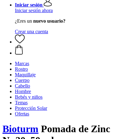
Iniciar sesión
Iniciar sesión ahora
¿Eres un
nuevo usuario?
Crear una cuenta
Marcas
Rostro
Maquillaje
Cuerpo
Cabello
Hombre
Bebés y niños
Temas
Protección Solar
Ofertas
Bioturm
Pomada de Zinc