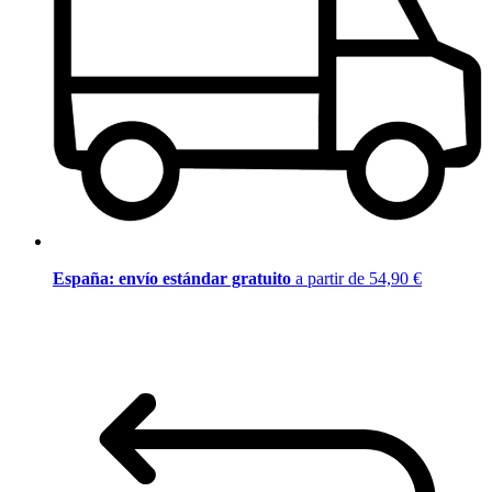
España: envío estándar gratuito
a partir de 54,90 €