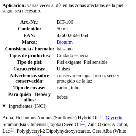
Aplicación:
varias veces al día en las zonas afectadas de la piel
según sea necesario.
Art.-Nr.:
BIT-106
Contenido:
50 ml
EAN:
4260026691064
Marca:
Bioturm
Consistencia / Formato:
bálsamo
Tipos de productos:
Cuidado especial
Tipo de piel:
Piel exigente, Piel sensible
Características:
Unisex
Advertencias sobre
conservar en lugar fresco, seco y
conservación:
protegido de la luz
Tipo de envase:
cartón, tubo
Para quién - Bebés y
bebés
niños:
Ingredientes (INCI)
[1]
Aqua, Helianthus Annuus (Sunflower) Hybrid Oil
,
Glycerin
,
[1]
Simmondsia Chinensis (Jojoba) Seed Oil
, Zinc Oxide, Alcohol,
[1]
Lac
, Polyglyceryl-2 Dipolyhydroxystearate, Cera Alba (White