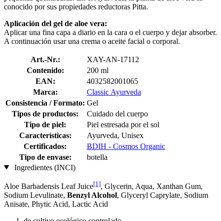
conocido por sus propiedades reductoras Pitta.
Aplicación del gel de aloe vera:
Aplicar una fina capa a diario en la cara o el cuerpo y dejar absorber.
A continuación usar una crema o aceite facial o corporal.
Art.-Nr.:
XAY-AN-17112
Contenido:
200 ml
EAN:
4032582001065
Marca:
Classic Ayurveda
Consistencia / Formato:
Gel
Tipos de productos:
Cuidado del cuerpo
Tipo de piel:
Piel estresada por el sol
Características:
Ayurveda, Unisex
Certificados:
BDIH - Cosmos Organic
Tipo de envase:
botella
Ingredientes (INCI)
[1]
Aloe Barbadensis Leaf Juice
, Glycerin, Aqua, Xanthan Gum,
Sodium Levulinate,
Benzyl Alcohol
, Glyceryl Caprylate, Sodium
Anisate, Phytic Acid, Lactic Acid
de cultivo ecológico controlado