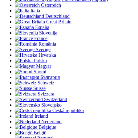
Österreich
Italia
Deutschland
Great Britain
España
Slovenija
France
România
Sverige
Hrvatska
Polska
Magyar
Suomi
България
Schweiz
Suisse
Svizzera
Switzerland
Slovensko
Česká republika
Ireland
Nederland
Belgique
België