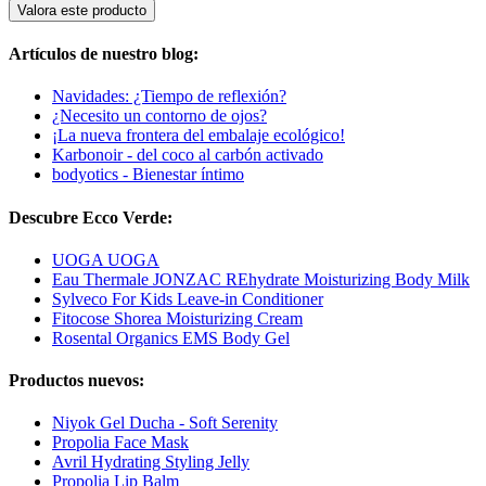
Valora este producto
Artículos de nuestro blog:
Navidades: ¿Tiempo de reflexión?
¿Necesito un contorno de ojos?
¡La nueva frontera del embalaje ecológico!
Karbonoir - del coco al carbón activado
bodyotics - Bienestar íntimo
Descubre Ecco Verde:
UOGA UOGA
Eau Thermale JONZAC REhydrate Moisturizing Body Milk
Sylveco For Kids Leave-in Conditioner
Fitocose Shorea Moisturizing Cream
Rosental Organics EMS Body Gel
Productos nuevos:
Niyok Gel Ducha - Soft Serenity
Propolia Face Mask
Avril Hydrating Styling Jelly
Propolia Lip Balm