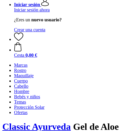
Iniciar sesión
Iniciar sesión ahora
¿Eres un
nuevo usuario?
Crear una cuenta
Cesta
0,00 €
Marcas
Rostro
Maquillaje
Cuerpo
Cabello
Hombre
Bebés y niños
Temas
Protección Solar
Ofertas
Classic Ayurveda
Gel de Aloe