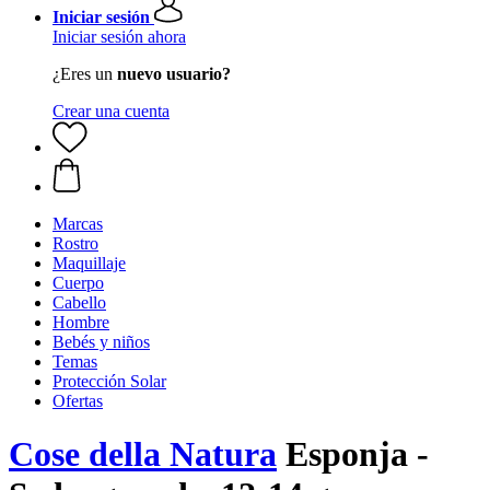
Iniciar sesión
Iniciar sesión ahora
¿Eres un
nuevo usuario?
Crear una cuenta
Marcas
Rostro
Maquillaje
Cuerpo
Cabello
Hombre
Bebés y niños
Temas
Protección Solar
Ofertas
Cose della Natura
Esponja -