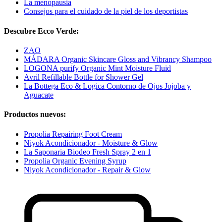
La menopausia
Consejos para el cuidado de la piel de los deportistas
Descubre Ecco Verde:
ZAO
MÁDARA Organic Skincare Gloss and Vibrancy Shampoo
LOGONA purify Organic Mint Moisture Fluid
Avril Refillable Bottle for Shower Gel
La Bottega Eco & Logica Contorno de Ojos Jojoba y
Aguacate
Productos nuevos:
Propolia Repairing Foot Cream
Niyok Acondicionador - Moisture & Glow
La Saponaria Biodeo Fresh Spray 2 en 1
Propolia Organic Evening Syrup
Niyok Acondicionador - Repair & Glow