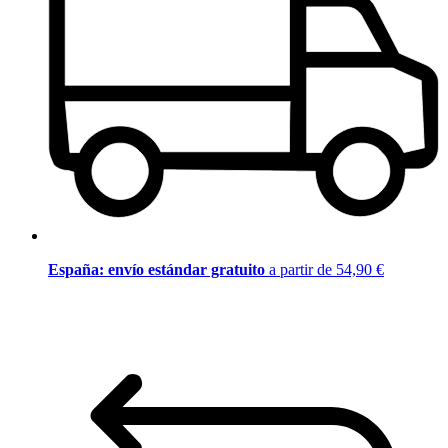
España: envío estándar gratuito
a partir de 54,90 €