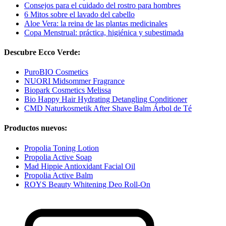
Consejos para el cuidado del rostro para hombres
6 Mitos sobre el lavado del cabello
Aloe Vera: la reina de las plantas medicinales
Copa Menstrual: práctica, higiénica y subestimada
Descubre Ecco Verde:
PuroBIO Cosmetics
NUORI Midsommer Fragrance
Biopark Cosmetics Melissa
Bio Happy Hair Hydrating Detangling Conditioner
CMD Naturkosmetik After Shave Balm Árbol de Té
Productos nuevos:
Propolia Toning Lotion
Propolia Active Soap
Mad Hippie Antioxidant Facial Oil
Propolia Active Balm
ROYS Beauty Whitening Deo Roll-On