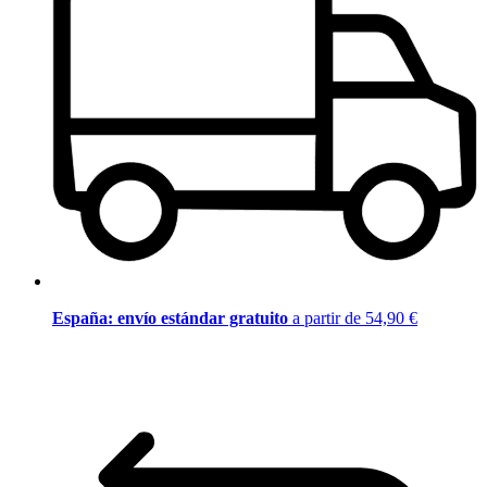
España: envío estándar gratuito
a partir de 54,90 €