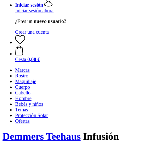
Iniciar sesión
Iniciar sesión ahora
¿Eres un
nuevo usuario?
Crear una cuenta
Cesta
0,00 €
Marcas
Rostro
Maquillaje
Cuerpo
Cabello
Hombre
Bebés y niños
Temas
Protección Solar
Ofertas
Demmers Teehaus
Infusión