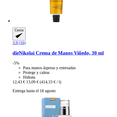
Cesta
3.9 (16)
dieNikolai
Crema de Manos Viñedo, 30 ml
-5%
Para manos ásperas y estresadas
Protege y calma
Hidrata
12,43 €
13,09 €
(414,33 € / l)
Entrega hasta el 18 agosto