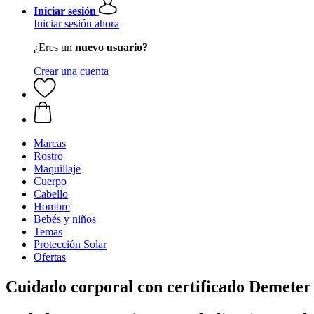
Iniciar sesión
Iniciar sesión ahora
¿Eres un
nuevo usuario?
Crear una cuenta
Marcas
Rostro
Maquillaje
Cuerpo
Cabello
Hombre
Bebés y niños
Temas
Protección Solar
Ofertas
Cuidado corporal con certificado Demeter 