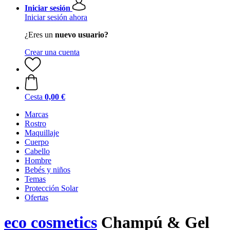
Iniciar sesión
Iniciar sesión ahora
¿Eres un
nuevo usuario?
Crear una cuenta
Cesta
0,00 €
Marcas
Rostro
Maquillaje
Cuerpo
Cabello
Hombre
Bebés y niños
Temas
Protección Solar
Ofertas
eco cosmetics
Champú & Gel