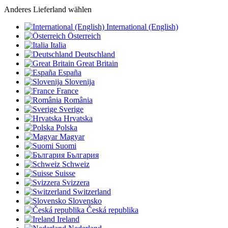
Anderes Lieferland wählen
International (English)
Österreich
Italia
Deutschland
Great Britain
España
Slovenija
France
România
Sverige
Hrvatska
Polska
Magyar
Suomi
България
Schweiz
Suisse
Svizzera
Switzerland
Slovensko
Česká republika
Ireland