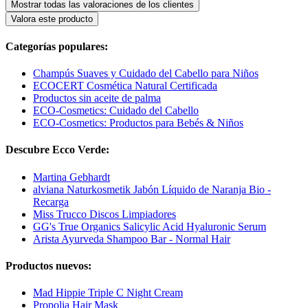
Mostrar todas las valoraciones de los clientes
Valora este producto
Categorías populares:
Champús Suaves y Cuidado del Cabello para Niños
ECOCERT Cosmética Natural Certificada
Productos sin aceite de palma
ECO-Cosmetics: Cuidado del Cabello
ECO-Cosmetics: Productos para Bebés & Niños
Descubre Ecco Verde:
Martina Gebhardt
alviana Naturkosmetik Jabón Líquido de Naranja Bio -
Recarga
Miss Trucco Discos Limpiadores
GG's True Organics Salicylic Acid Hyaluronic Serum
Arista Ayurveda Shampoo Bar - Normal Hair
Productos nuevos:
Mad Hippie Triple C Night Cream
Propolia Hair Mask