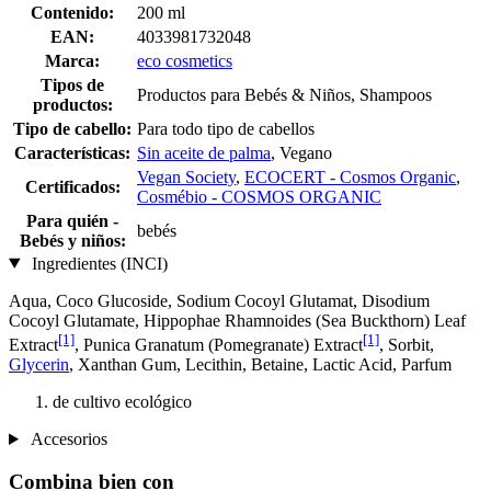
Contenido:
200 ml
EAN:
4033981732048
Marca:
eco cosmetics
Tipos de
Productos para Bebés & Niños, Shampoos
productos:
Tipo de cabello:
Para todo tipo de cabellos
Características:
Sin aceite de palma
, Vegano
Vegan Society
,
ECOCERT - Cosmos Organic
,
Certificados:
Cosmébio - COSMOS ORGANIC
Para quién -
bebés
Bebés y niños:
Ingredientes (INCI)
Aqua, Coco Glucoside, Sodium Cocoyl Glutamat, Disodium
Cocoyl Glutamate, Hippophae Rhamnoides (Sea Buckthorn) Leaf
[1]
[1]
Extract
, Punica Granatum (Pomegranate) Extract
, Sorbit,
Glycerin
, Xanthan Gum, Lecithin, Betaine, Lactic Acid, Parfum
de cultivo ecológico
Accesorios
Combina bien con