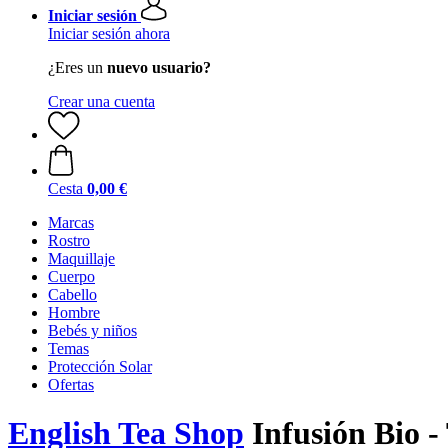
Iniciar sesión
Iniciar sesión ahora
¿Eres un
nuevo usuario?
Crear una cuenta
Cesta
0,00 €
Marcas
Rostro
Maquillaje
Cuerpo
Cabello
Hombre
Bebés y niños
Temas
Protección Solar
Ofertas
English Tea Shop
Infusión Bio - 