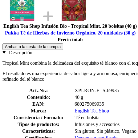
English Tea Shop Infusión Bio - Tropical Mint, 20 bolsitas (40 g)
Pukka Té de Hierbas de Invierno Orgánico, 20 unidades (30 g)
Precio total:
Ambas a la cesta de la compra
Descripción
Tropical Mint combina la delicadeza del exquisito té blanco con el toqu
El resultado es una experiencia de sabor ligera y armoniosa, enriquec
refinado del té blanco.
Art.-Nr.:
XPI-RON-ETS-69935
Contenido:
40 g
EAN:
680275069935
Marca:
English Tea Shop
Consistencia / Formato:
Té en bolsita
Tipos de productos:
Infusiones y accesorios
Características:
Sin gluten, Sin plástico, Vegano
Certificados:
Vegano sin certificado