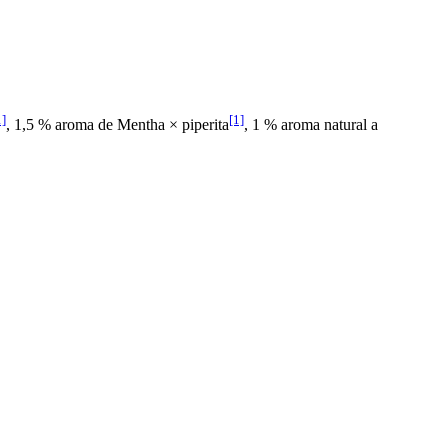
1]
[1]
, 1,5 % aroma de Mentha × piperita
, 1 % aroma natural a