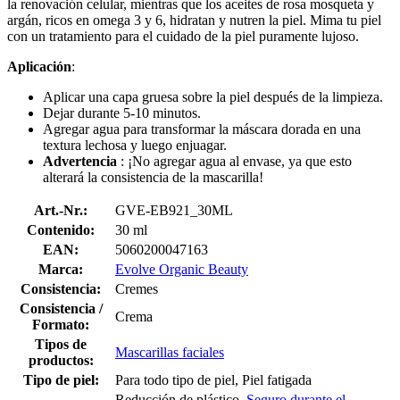
la renovación celular, mientras que los aceites de rosa mosqueta y
argán, ricos en omega 3 y 6, hidratan y nutren la piel. Mima tu piel
con un tratamiento para el cuidado de la piel puramente lujoso.
Aplicación
:
Aplicar una capa gruesa sobre la piel después de la limpieza.
Dejar durante 5-10 minutos.
Agregar agua para transformar la máscara dorada en una
textura lechosa y luego enjuagar.
Advertencia
: ¡No agregar agua al envase, ya que esto
alterará la consistencia de la mascarilla!
Art.-Nr.:
GVE-EB921_30ML
Contenido:
30 ml
EAN:
5060200047163
Marca:
Evolve Organic Beauty
Consistencia:
Cremes
Consistencia /
Crema
Formato:
Tipos de
Mascarillas faciales
productos:
Tipo de piel:
Para todo tipo de piel, Piel fatigada
Reducción de plástico,
Seguro durante el