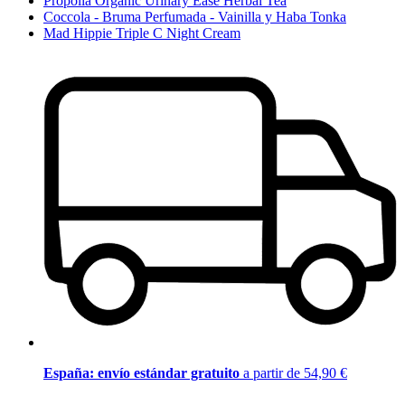
Propolia Organic Urinary Ease Herbal Tea
Coccola - Bruma Perfumada - Vainilla y Haba Tonka
Mad Hippie Triple C Night Cream
España: envío estándar gratuito
a partir de 54,90 €