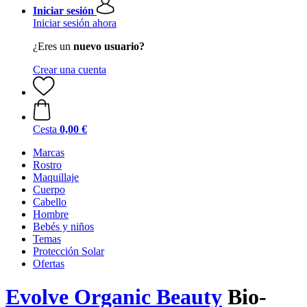
Iniciar sesión
Iniciar sesión ahora
¿Eres un
nuevo usuario?
Crear una cuenta
Cesta
0,00 €
Marcas
Rostro
Maquillaje
Cuerpo
Cabello
Hombre
Bebés y niños
Temas
Protección Solar
Ofertas
Evolve Organic Beauty
Bio-