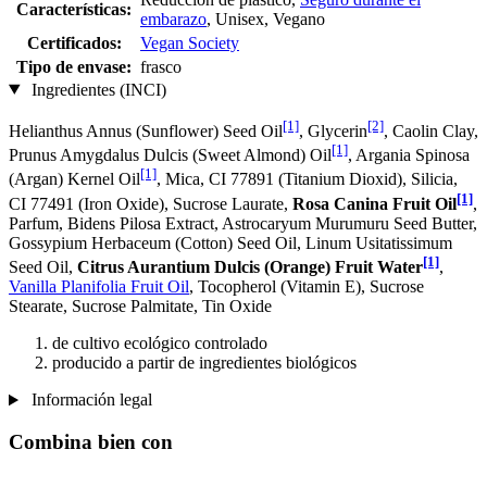
Características:
embarazo
, Unisex, Vegano
Certificados:
Vegan Society
Tipo de envase:
frasco
Ingredientes (INCI)
[1]
[2]
Helianthus Annus (Sunflower) Seed Oil
, Glycerin
, Caolin Clay,
[1]
Prunus Amygdalus Dulcis (Sweet Almond) Oil
, Argania Spinosa
[1]
(Argan) Kernel Oil
, Mica, CI 77891 (Titanium Dioxid), Silicia,
[1]
CI 77491 (Iron Oxide), Sucrose Laurate,
Rosa Canina Fruit Oil
,
Parfum, Bidens Pilosa Extract, Astrocaryum Murumuru Seed Butter,
Gossypium Herbaceum (Cotton) Seed Oil, Linum Usitatissimum
[1]
Seed Oil,
Citrus Aurantium Dulcis (Orange) Fruit Water
,
Vanilla Planifolia Fruit Oil
, Tocopherol (Vitamin E), Sucrose
Stearate, Sucrose Palmitate, Tin Oxide
de cultivo ecológico controlado
producido a partir de ingredientes biológicos
Información legal
Combina bien con