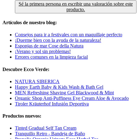
Sé la primera persona en escribir una valoración sobre este
producto.
Artículos de nuestro blog:
Consejos para ir a festivales con un maquillaje perfecto
¡Duerme bien con la ayuda de la naturaleza!
Esponjas de mar Cose della Natura
¡Verano y sol sin problemas!
Errores comunes en la limpieza facial
Descubre Ecco Verde:
NATURA SIBERICA
Happy Earth Baby & Kids Wash & Bath Gel
MEN Refreshing Shaving Gel Blackwood & Mint
Organic Shop Anti-Puffiness Eye Cream Aloe & Avocado
Tiroler Kräuterhof Infusión Deportiva
Productos nuevos:
Tinted Gradual Self Tan Cream
Tranquillo Retro - Bandeja de Baño