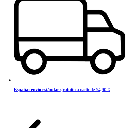
España: envío estándar gratuito
a partir de 54,90 €