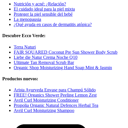
Nutrición y acné: ¿Relación?
El cuidado ideal para la piel mixta
Proteger la piel sensible del bebé
La menopausia
¿Qué ayuda en casos de dermatitis atópica?
Descubre Ecco Verde:
Terra Naturi
FAIR SQUARED Coconut Pre Sun Shower Body Scrub
Liebe die Natur Crema Noche Q10
Ultimate Tan Removal Scrub Bar
Organic Shop Moisturizing Hand Soap Mint & Jasmin
Productos nuevos:
Arista Ayurveda Envase para Champú Sólido
FREE! Organics Shower Peeling Lemon Zest
Avril Curl Moisturizing Conditioner
Propolia Organic Natural Defences Herbal Tea
Avril Curl Moisturizing Shampoo