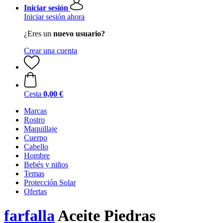
Iniciar sesión
Iniciar sesión ahora
¿Eres un
nuevo usuario?
Crear una cuenta
Cesta
0,00 €
Marcas
Rostro
Maquillaje
Cuerpo
Cabello
Hombre
Bebés y niños
Temas
Protección Solar
Ofertas
farfalla
Aceite Piedras