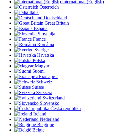
International (English)
Österreich
Italia
Deutschland
Great Britain
España
Slovenija
France
România
Sverige
Hrvatska
Polska
Magyar
Suomi
България
Schweiz
Suisse
Svizzera
Switzerland
Slovensko
Česká republika
Ireland
Nederland
Belgique
België