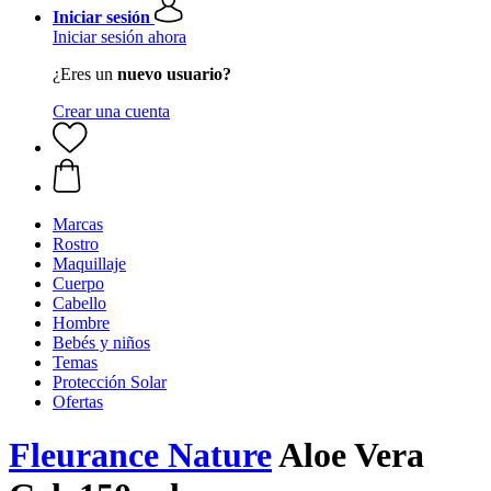
Iniciar sesión
Iniciar sesión ahora
¿Eres un
nuevo usuario?
Crear una cuenta
Marcas
Rostro
Maquillaje
Cuerpo
Cabello
Hombre
Bebés y niños
Temas
Protección Solar
Ofertas
Fleurance Nature
Aloe Vera