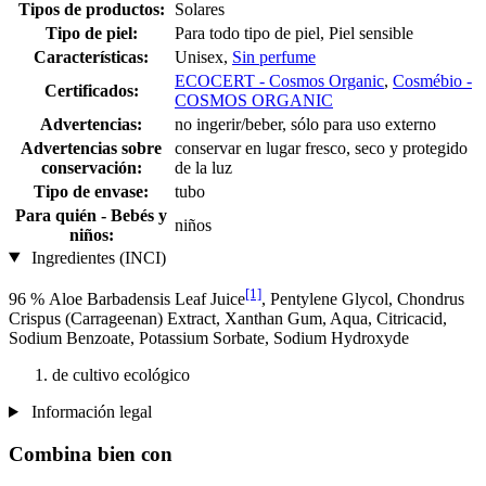
Tipos de productos:
Solares
Tipo de piel:
Para todo tipo de piel, Piel sensible
Características:
Unisex,
Sin perfume
ECOCERT - Cosmos Organic
,
Cosmébio -
Certificados:
COSMOS ORGANIC
Advertencias:
no ingerir/beber, sólo para uso externo
Advertencias sobre
conservar en lugar fresco, seco y protegido
conservación:
de la luz
Tipo de envase:
tubo
Para quién - Bebés y
niños
niños:
Ingredientes (INCI)
[1]
96 % Aloe Barbadensis Leaf Juice
, Pentylene Glycol, Chondrus
Crispus (Carrageenan) Extract, Xanthan Gum, Aqua, Citricacid,
Sodium Benzoate, Potassium Sorbate, Sodium Hydroxyde
de cultivo ecológico
Información legal
Combina bien con