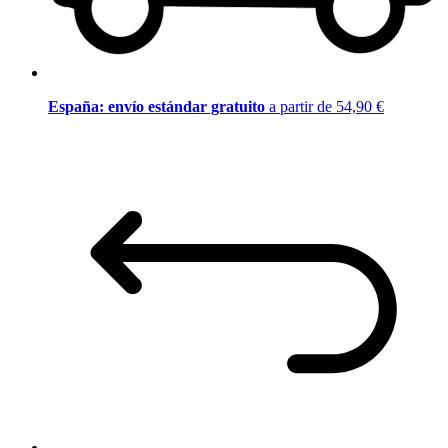
España: envío estándar gratuito
a partir de 54,90 €