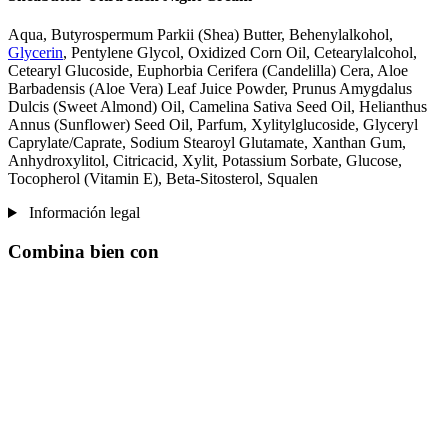
Aqua, Butyrospermum Parkii (Shea) Butter, Behenylalkohol,
Glycerin
, Pentylene Glycol, Oxidized Corn Oil, Cetearylalcohol,
Cetearyl Glucoside, Euphorbia Cerifera (Candelilla) Cera, Aloe
Barbadensis (Aloe Vera) Leaf Juice Powder, Prunus Amygdalus
Dulcis (Sweet Almond) Oil, Camelina Sativa Seed Oil, Helianthus
Annus (Sunflower) Seed Oil, Parfum, Xylitylglucoside, Glyceryl
Caprylate/Caprate, Sodium Stearoyl Glutamate, Xanthan Gum,
Anhydroxylitol, Citricacid, Xylit, Potassium Sorbate, Glucose,
Tocopherol (Vitamin E), Beta-Sitosterol, Squalen
Información legal
Combina bien con