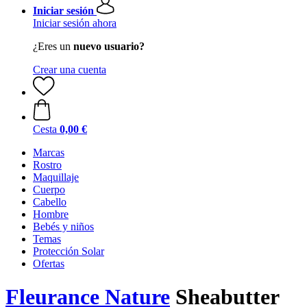
Iniciar sesión
Iniciar sesión ahora
¿Eres un
nuevo usuario?
Crear una cuenta
Cesta
0,00 €
Marcas
Rostro
Maquillaje
Cuerpo
Cabello
Hombre
Bebés y niños
Temas
Protección Solar
Ofertas
Fleurance Nature
Sheabutter