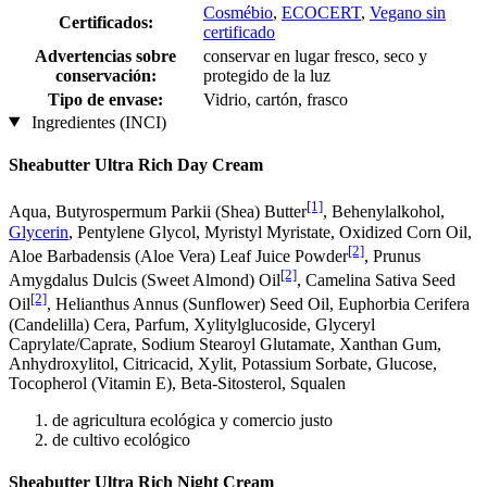
Cosmébio
,
ECOCERT
,
Vegano sin
Certificados:
certificado
Advertencias sobre
conservar en lugar fresco, seco y
conservación:
protegido de la luz
Tipo de envase:
Vidrio, cartón, frasco
Ingredientes (INCI)
Sheabutter Ultra Rich Day Cream
[1]
Aqua, Butyrospermum Parkii (Shea) Butter
, Behenylalkohol,
Glycerin
, Pentylene Glycol, Myristyl Myristate, Oxidized Corn Oil,
[2]
Aloe Barbadensis (Aloe Vera) Leaf Juice Powder
, Prunus
[2]
Amygdalus Dulcis (Sweet Almond) Oil
, Camelina Sativa Seed
[2]
Oil
, Helianthus Annus (Sunflower) Seed Oil, Euphorbia Cerifera
(Candelilla) Cera, Parfum, Xylitylglucoside, Glyceryl
Caprylate/Caprate, Sodium Stearoyl Glutamate, Xanthan Gum,
Anhydroxylitol, Citricacid, Xylit, Potassium Sorbate, Glucose,
Tocopherol (Vitamin E), Beta-Sitosterol, Squalen
de agricultura ecológica y comercio justo
de cultivo ecológico
Sheabutter Ultra Rich Night Cream