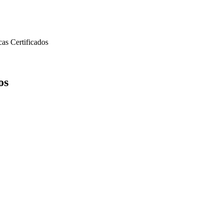
cas
Certificados
os