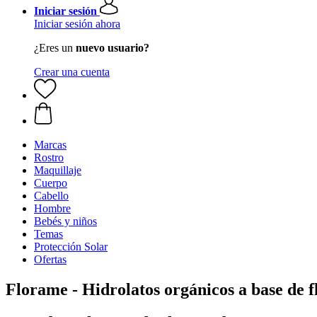
Iniciar sesión
Iniciar sesión ahora
¿Eres un
nuevo usuario?
Crear una cuenta
Marcas
Rostro
Maquillaje
Cuerpo
Cabello
Hombre
Bebés y niños
Temas
Protección Solar
Ofertas
Florame - Hidrolatos orgánicos a base de f