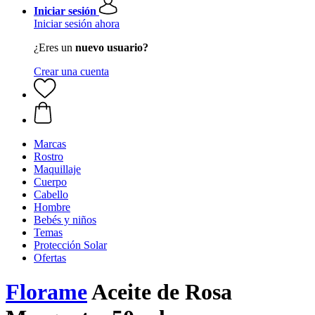
Iniciar sesión
Iniciar sesión ahora
¿Eres un
nuevo usuario?
Crear una cuenta
Marcas
Rostro
Maquillaje
Cuerpo
Cabello
Hombre
Bebés y niños
Temas
Protección Solar
Ofertas
Florame
Aceite de Rosa