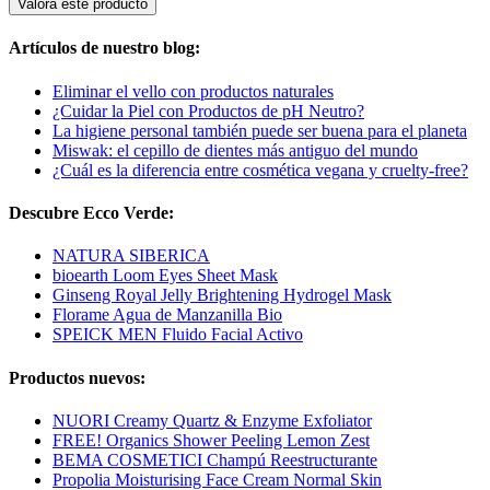
Valora este producto
Artículos de nuestro blog:
Eliminar el vello con productos naturales
¿Cuidar la Piel con Productos de pH Neutro?
La higiene personal también puede ser buena para el planeta
Miswak: el cepillo de dientes más antiguo del mundo
¿Cuál es la diferencia entre cosmética vegana y cruelty-free?
Descubre Ecco Verde:
NATURA SIBERICA
bioearth Loom Eyes Sheet Mask
Ginseng Royal Jelly Brightening Hydrogel Mask
Florame Agua de Manzanilla Bio
SPEICK MEN Fluido Facial Activo
Productos nuevos:
NUORI Creamy Quartz & Enzyme Exfoliator
FREE! Organics Shower Peeling Lemon Zest
BEMA COSMETICI Champú Reestructurante
Propolia Moisturising Face Cream Normal Skin