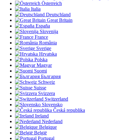
Österreich
Italia
Deutschland
Great Britain
España
Slovenija
France
România
Sverige
Hrvatska
Polska
Magyar
Suomi
България
Schweiz
Suisse
Svizzera
Switzerland
Slovensko
Česká republika
Ireland
Nederland
Belgique
België
Portugal