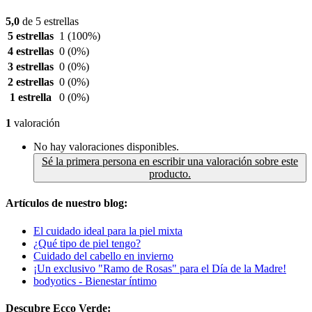
5,0
de 5 estrellas
5 estrellas
1
(100%)
4 estrellas
0
(0%)
3 estrellas
0
(0%)
2 estrellas
0
(0%)
1 estrella
0
(0%)
1
valoración
No hay valoraciones disponibles.
Sé la primera persona en escribir una valoración sobre este
producto.
Artículos de nuestro blog:
El cuidado ideal para la piel mixta
¿Qué tipo de piel tengo?
Cuidado del cabello en invierno
¡Un exclusivo "Ramo de Rosas" para el Día de la Madre!
bodyotics - Bienestar íntimo
Descubre Ecco Verde: