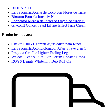
BIOEARTH
La Saponaria Aceite de Coco con Flores de Tiaré
Bioturm Pomada Intensiv Nr.4
Sonnentor Mezcla de Incienso Orgánico "Relax"
Glycolift Concentrated Lifting Effect Face Cream
Productos nuevos:
Chakra Curl - Champú Ayurvédico para Rizos
La Saponaria Acondicionador After-Shave 2 en 1
Propolia Gel For Lighter Feeling Legs
Weleda Clear & Pure Skin Serum Booster Drops
ROYS Beauty Whitening Deo Roll-On