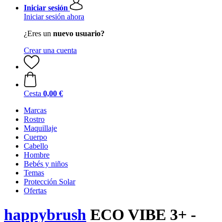
Iniciar sesión
Iniciar sesión ahora
¿Eres un
nuevo usuario?
Crear una cuenta
Cesta
0,00 €
Marcas
Rostro
Maquillaje
Cuerpo
Cabello
Hombre
Bebés y niños
Temas
Protección Solar
Ofertas
happybrush
ECO VIBE 3+ -