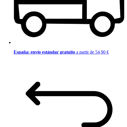
España: envío estándar gratuito
a partir de 54,90 €