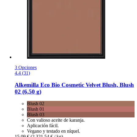
3 Opciones
4.4 (31)
Alkemilla Eco Bio Cosmetic
Velvet Blush, Blush
02 (6,50 g)
Blush 02
Blush 01
Blush 03
Con valioso aceite de karanja.
Aplicación fácil.
Vegano y testado en níquel.
15,09 €
(2.321,54 € / kg)