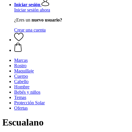
Iniciar sesión
Iniciar sesión ahora
¿Eres un
nuevo usuario?
Crear una cuenta
Marcas
Rostro
Maquillaje
Cuerpo
Cabello
Hombre
Bebés y niños
Temas
Protección Solar
Ofertas
Escualano