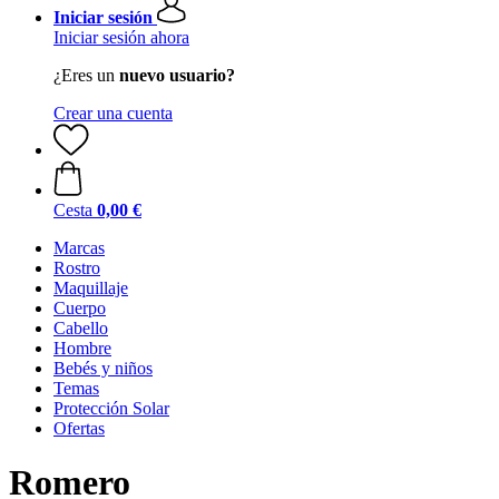
Iniciar sesión
Iniciar sesión ahora
¿Eres un
nuevo usuario?
Crear una cuenta
Cesta
0,00 €
Marcas
Rostro
Maquillaje
Cuerpo
Cabello
Hombre
Bebés y niños
Temas
Protección Solar
Ofertas
Romero