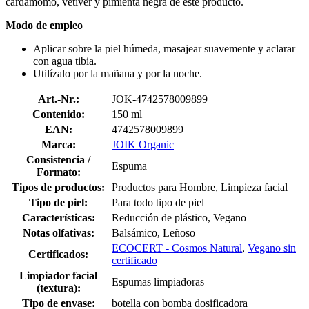
cardamomo, vetiver y pimienta negra de este producto.
Modo de empleo
Aplicar sobre la piel húmeda, masajear suavemente y aclarar
con agua tibia.
Utilízalo por la mañana y por la noche.
Art.-Nr.:
JOK-4742578009899
Contenido:
150 ml
EAN:
4742578009899
Marca:
JOIK Organic
Consistencia /
Espuma
Formato:
Tipos de productos:
Productos para Hombre, Limpieza facial
Tipo de piel:
Para todo tipo de piel
Características:
Reducción de plástico, Vegano
Notas olfativas:
Balsámico, Leñoso
ECOCERT - Cosmos Natural
,
Vegano sin
Certificados:
certificado
Limpiador facial
Espumas limpiadoras
(textura):
Tipo de envase:
botella con bomba dosificadora