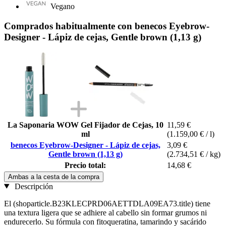
Vegano
Comprados habitualmente con benecos Eyebrow-
Designer - Lápiz de cejas, Gentle brown (1,13 g)
La Saponaria WOW Gel Fijador de Cejas, 10
11,59 €
ml
(1.159,00 € / l)
benecos Eyebrow-Designer - Lápiz de cejas,
3,09 €
Gentle brown (1,13 g)
(2.734,51 € / kg)
Precio total:
14,68 €
Ambas a la cesta de la compra
Descripción
El (shoparticle.B23KLECPRD06AETTDLA09EA73.title) tiene
una textura ligera que se adhiere al cabello sin formar grumos ni
endurecerlo. Su fórmula con fitoqueratina, tamarindo y sacárido