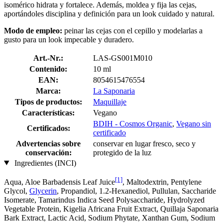
isomérico hidrata y fortalece. Además, moldea y fija las cejas,
aportándoles disciplina y definición para un look cuidado y natural.
Modo de empleo:
peinar las cejas con el cepillo y modelarlas a
gusto para un look impecable y duradero.
Art.-Nr.:
LAS-GS001M010
Contenido:
10 ml
EAN:
8054615476554
Marca:
La Saponaria
Tipos de productos:
Maquillaje
Características:
Vegano
BDIH - Cosmos Organic
,
Vegano sin
Certificados:
certificado
Advertencias sobre
conservar en lugar fresco, seco y
conservación:
protegido de la luz
Ingredientes (INCI)
[1]
Aqua, Aloe Barbadensis Leaf Juice
, Maltodextrin, Pentylene
Glycol,
Glycerin
, Propandiol, 1.2-Hexanediol, Pullulan, Saccharide
Isomerate, Tamarindus Indica Seed Polysaccharide, Hydrolyzed
Vegetable Protein, Kigelia Africana Fruit Extract, Quillaja Saponaria
Bark Extract, Lactic Acid, Sodium Phytate, Xanthan Gum, Sodium