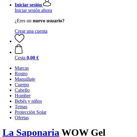
Iniciar sesión
Iniciar sesión ahora
¿Eres un
nuevo usuario?
Crear una cuenta
Cesta
0,00 €
Marcas
Rostro
Maquillaje
Cuerpo
Cabello
Hombre
Bebés y niños
Temas
Protección Solar
Ofertas
La Saponaria
WOW Gel