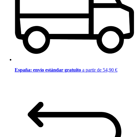
España: envío estándar gratuito
a partir de 54,90 €