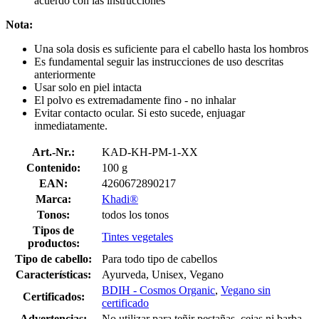
acuerdo con las instrucciones
Nota:
Una sola dosis es suficiente para el cabello hasta los hombros
Es fundamental seguir las instrucciones de uso descritas
anteriormente
Usar solo en piel intacta
El polvo es extremadamente fino - no inhalar
Evitar contacto ocular. Si esto sucede, enjuagar
inmediatamente.
Art.-Nr.:
KAD-KH-PM-1-XX
Contenido:
100 g
EAN:
4260672890217
Marca:
Khadi®
Tonos:
todos los tonos
Tipos de
Tintes vegetales
productos:
Tipo de cabello:
Para todo tipo de cabellos
Características:
Ayurveda, Unisex, Vegano
BDIH - Cosmos Organic
,
Vegano sin
Certificados:
certificado
Advertencias:
No utilizar para teñir pestañas, cejas ni barba.