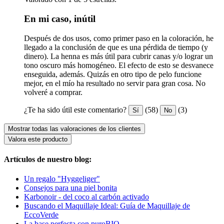
En mi caso, inútil
Después de dos usos, como primer paso en la coloración, he
llegado a la conclusión de que es una pérdida de tiempo (y
dinero). La henna es más útil para cubrir canas y/o lograr un
tono oscuro más homogéneo. El efecto de esto se desvanece
enseguida, además. Quizás en otro tipo de pelo funcione
mejor, en el mío ha resultado no servir para gran cosa. No
volveré a comprar.
¿Te ha sido útil este comentario?
(58)
(3)
Sí
No
Mostrar todas las valoraciones de los clientes
Valora este producto
Artículos de nuestro blog:
Un regalo "Hyggeliger"
Consejos para una piel bonita
Karbonoir - del coco al carbón activado
Buscando el Maquillaje Ideal: Guía de Maquillaje de
EccoVerde
La base perfecta con puroBIO