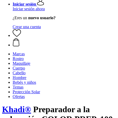
Iniciar sesión
Iniciar sesión ahora
¿Eres un
nuevo usuario?
Crear una cuenta
Marcas
Rostro
Maquillaje
Cuerpo
Cabello
Hombre
Bebés y niños
Temas
Protección Solar
Ofertas
Khadi®
Preparador a la