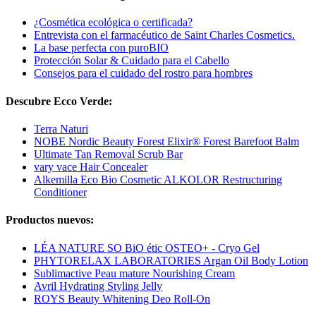
¿Cosmética ecológica o certificada?
Entrevista con el farmacéutico de Saint Charles Cosmetics.
La base perfecta con puroBIO
Protección Solar & Cuidado para el Cabello
Consejos para el cuidado del rostro para hombres
Descubre Ecco Verde:
Terra Naturi
NOBE Nordic Beauty Forest Elixir® Forest Barefoot Balm
Ultimate Tan Removal Scrub Bar
vary vace Hair Concealer
Alkemilla Eco Bio Cosmetic ALKOLOR Restructuring
Conditioner
Productos nuevos:
LÉA NATURE SO BiO étic OSTEO+ - Cryo Gel
PHYTORELAX LABORATORIES Argan Oil Body Lotion
Sublimactive Peau mature Nourishing Cream
Avril Hydrating Styling Jelly
ROYS Beauty Whitening Deo Roll-On