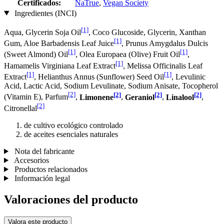
Certificados:
NaTrue
,
Vegan Society
Ingredientes (INCI)
[1]
Aqua, Glycerin Soja Oil
, Coco Glucoside, Glycerin, Xanthan
[1]
Gum, Aloe Barbadensis Leaf Juice
, Prunus Amygdalus Dulcis
[1]
[1]
(Sweet Almond) Oil
, Olea Europaea (Olive) Fruit Oil
,
[1]
Hamamelis Virginiana Leaf Extract
, Melissa Officinalis Leaf
[1]
[1]
Extract
, Helianthus Annus (Sunflower) Seed Oil
, Levulinic
Acid, Lactic Acid, Sodium Levulinate, Sodium Anisate, Tocopherol
[2]
[2]
[2]
[2]
(Vitamin E), Parfum
,
Limonene
,
Geraniol
,
Linalool
,
[2]
Citronellal
de cultivo ecológico controlado
de aceites esenciales naturales
Nota del fabricante
Accesorios
Productos relacionados
Información legal
Valoraciones del producto
Valora este producto