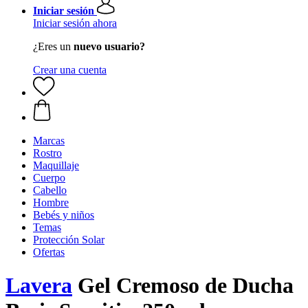
Iniciar sesión
Iniciar sesión ahora
¿Eres un
nuevo usuario?
Crear una cuenta
Marcas
Rostro
Maquillaje
Cuerpo
Cabello
Hombre
Bebés y niños
Temas
Protección Solar
Ofertas
Lavera
Gel Cremoso de Ducha