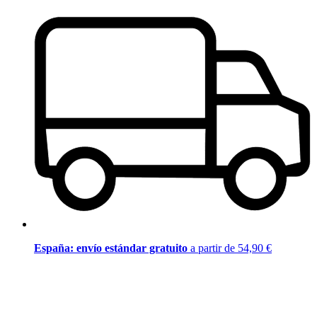
España: envío estándar gratuito
a partir de 54,90 €