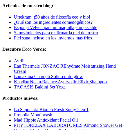
Artículos de nuestro blog:
Urtekram: ¡50 años de filosofía eco y bio!
¿Qué son los ingredientes comedogénicos?
Esponja Velvet: para un maquillaje impecable
5 movimientos para reafirmar la piel del rostro
Piel sana incluso en los inviernos más fríos
Descubre Ecco Verde:
Avril
Eau Thermale JONZAC REhydrate Moisturizing Hand
Cream
Lamazuna Champú Sólido nutri glow
Khadi® Neem Balance Ayurvedic Elixir Shampoo
TAOASIS Baldini Set Yoga
Productos nuevos:
La Saponaria Biodeo Fresh Spray 2 en 1
Propolia Mouthwash
Mad Hippie Antioxidant Facial Oil
PHYTORELAX LABORATORIES Almond Shower Gel