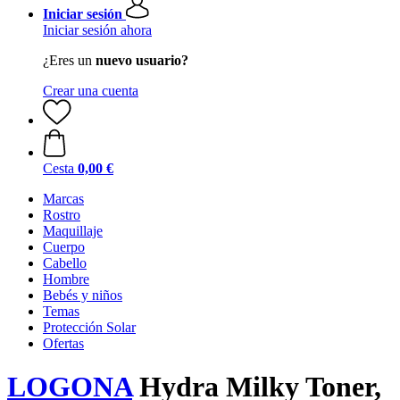
Iniciar sesión
Iniciar sesión ahora
¿Eres un
nuevo usuario?
Crear una cuenta
Cesta
0,00 €
Marcas
Rostro
Maquillaje
Cuerpo
Cabello
Hombre
Bebés y niños
Temas
Protección Solar
Ofertas
LOGONA
Hydra Milky Toner,