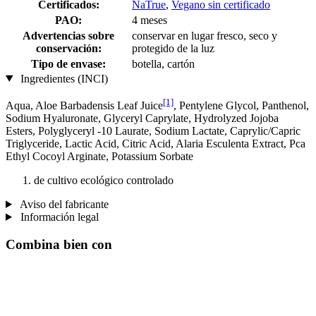
Certificados:
NaTrue
,
Vegano sin certificado
PAO:
4 meses
Advertencias sobre
conservar en lugar fresco, seco y
conservación:
protegido de la luz
Tipo de envase:
botella, cartón
Ingredientes (INCI)
[1]
Aqua, Aloe Barbadensis Leaf Juice
, Pentylene Glycol, Panthenol,
Sodium Hyaluronate, Glyceryl Caprylate, Hydrolyzed Jojoba
Esters, Polyglyceryl -10 Laurate, Sodium Lactate, Caprylic/Capric
Triglyceride, Lactic Acid, Citric Acid, Alaria Esculenta Extract, Pca
Ethyl Cocoyl Arginate, Potassium Sorbate
de cultivo ecológico controlado
Aviso del fabricante
Información legal
Combina bien con