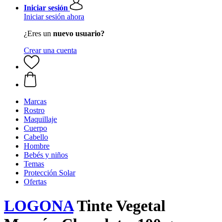
Iniciar sesión
Iniciar sesión ahora
¿Eres un
nuevo usuario?
Crear una cuenta
Marcas
Rostro
Maquillaje
Cuerpo
Cabello
Hombre
Bebés y niños
Temas
Protección Solar
Ofertas
LOGONA
Tinte Vegetal