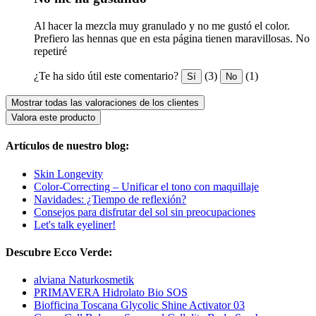
Al hacer la mezcla muy granulado y no me gustó el color.
Prefiero las hennas que en esta página tienen maravillosas. No
repetiré
¿Te ha sido útil este comentario?
(3)
(1)
Sí
No
Mostrar todas las valoraciones de los clientes
Valora este producto
Artículos de nuestro blog:
Skin Longevity
Color-Correcting – Unificar el tono con maquillaje
Navidades: ¿Tiempo de reflexión?
Consejos para disfrutar del sol sin preocupaciones
Let's talk eyeliner!
Descubre Ecco Verde:
alviana Naturkosmetik
PRIMAVERA Hidrolato Bio SOS
Biofficina Toscana Glycolic Shine Activator 03