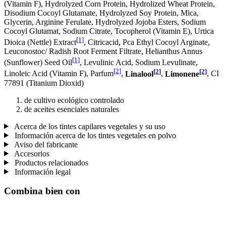
(Vitamin F), Hydrolyzed Corn Protein, Hydrolized Wheat Protein,
Disodium Cocoyl Glutamate, Hydrolyzed Soy Protein, Mica,
Glycerin, Arginine Ferulate, Hydrolyzed Jojoba Esters, Sodium
Cocoyl Glutamat, Sodium Citrate, Tocopherol (Vitamin E), Urtica
[1]
Dioica (Nettle) Extract
, Citricacid, Pca Ethyl Cocoyl Arginate,
Leuconostoc/ Radish Root Ferment Filtrate, Helianthus Annus
[1]
(Sunflower) Seed Oil
, Levulinic Acid, Sodium Levulinate,
[2]
[2]
[2]
Linoleic Acid (Vitamin F), Parfum
,
Linalool
,
Limonene
, CI
77891 (Titanium Dioxid)
de cultivo ecológico controlado
de aceites esenciales naturales
Acerca de los tintes capilares vegetales y su uso
Información acerca de los tintes vegetales en polvo
Aviso del fabricante
Accesorios
Productos relacionados
Información legal
Combina bien con