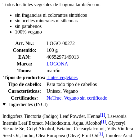
Todos los tintes vegetales de Logona también son:
sin fragancias ni colorantes sintéticos
sin aceites minerales ni siliconas
sin parabenos
100% vegano
Art.-Nr.:
LOGO-00272
Contenido:
100 g
EAN:
4055297149013
Marca:
LOGONA
Tonos:
marrón
Tipos de productos:
Tintes vegetales
Tipo de cabello:
Para todo tipo de cabellos
Características:
Unisex, Vegano
Certificados:
NaTrue
,
Vegano sin certificado
Ingredientes (INCI)
[1]
Indigofera Tinctoria (Indigo) Leaf Powder, Henna
, Lawsonia
[1]
Inermis Leaf Extract, Maltodextrin, Aqua, Alcohol
, Glyceryl
Stearate Se, Cetyl Alcohol, Betaine, Cetearylalcohol, Vitis Vinifera
[1]
Seed Oil, Inulin, Olea Europaea (Olive) Fruit Oil
, Linoleic Acid