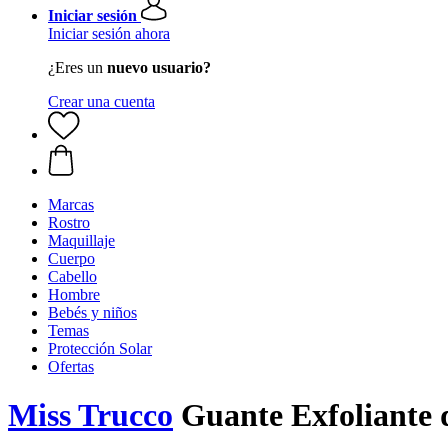
Iniciar sesión
Iniciar sesión ahora
¿Eres un
nuevo usuario?
Crear una cuenta
Marcas
Rostro
Maquillaje
Cuerpo
Cabello
Hombre
Bebés y niños
Temas
Protección Solar
Ofertas
Miss Trucco
Guante Exfoliante 